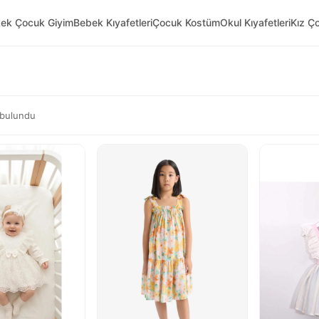
kek Çocuk Giyim
Bebek Kıyafetleri
Çocuk Kostüm
Okul Kıyafetleri
Kız Ç
bulundu