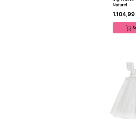
Naturel
1.104,99
S