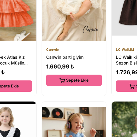
Canwin
LC Waikiki
ek Atlas Kız
Canwin parti giyim
LC Waikik
ocuk Müslin
Sezon Bisi
1.660,99 ₺
bise
Kız Çocuk
 ₺
1.726,9
Sepete Ekle
epete Ekle