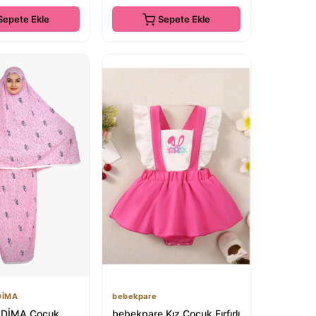
Sepete Ekle
Sepete Ekle
DİMA
bebekpare
DİMA Çocuk
bebekpare Kız Çocuk Fırfırlı