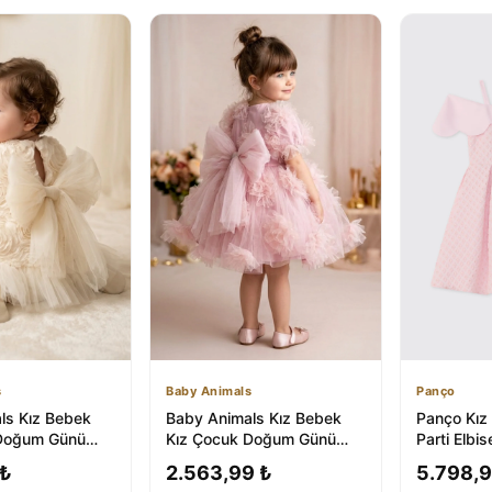
s
Baby Animals
Panço
ls Kız Bebek
Baby Animals Kız Bebek
Panço Kız
 Doğum Günü
Kız Çocuk Doğum Günü
Parti Elbis
 Elbise Kısa Kol
Parti Düğün Elbise Kısa Kol
 ₺
2.563,99 ₺
5.798,9
Astar...