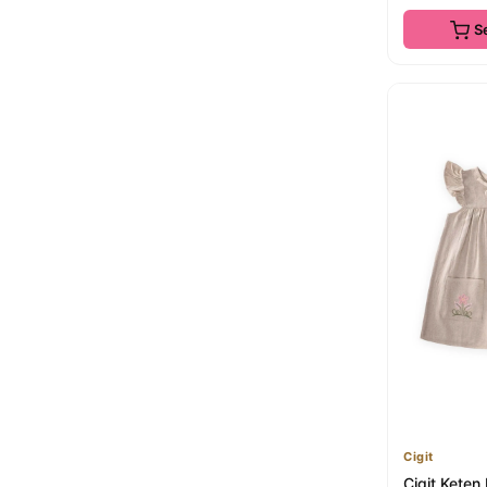
S
Cigit
Cigit Keten