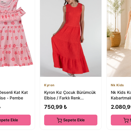
Kyron
Nk Kids
Desenli Kat Kat
Kyron Kız Çocuk Bürümcük
Nk Kids K
bise - Pembe
Elbise / Farklı Renk
Kabartmalı
Seçenekleriyle
Elbise
₺
750,99 ₺
2.080,9
epete Ekle
Sepete Ekle