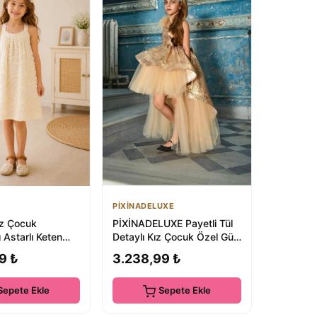
PİXİNADELUXE
ız Çocuk
PİXİNADELUXE Payetli Tül
 Astarlı Keten
Detaylı Kız Çocuk Özel Gün
Elbisesi
9 ₺
3.238,99 ₺
Sepete Ekle
Sepete Ekle