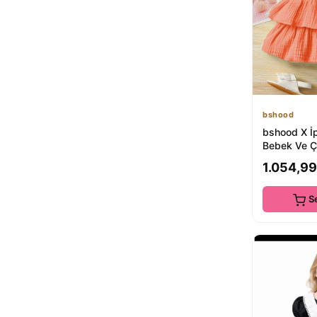
Genel Markalar
penu baby kids
56
MİSS RAİN
56
Civil
53
peza
51
Eray Kids
49
Lindissima
48
bshood
ebebek Hello Baby
47
bshood X İp
Bebek Ve Ç
Ahsenimbebe
45
Pamuklu El
moona kids
1.054,99
45
S