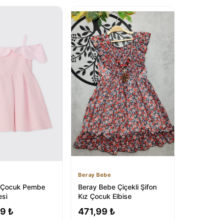
Beray Bebe
 Çocuk Pembe
Beray Bebe Çiçekli Şifon
esi
Kız Çocuk Elbise
9 ₺
471,99 ₺