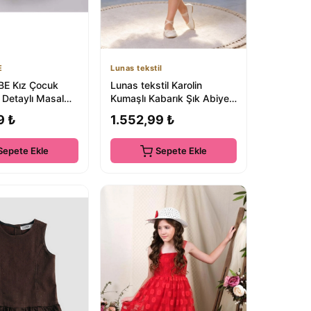
E
Lunas tekstil
E Kız Çocuk
Lunas tekstil Karolin
t Detaylı Masal
Kumaşlı Kabarık Şık Abiye
Elbise
9 ₺
1.552,99 ₺
Sepete Ekle
Sepete Ekle