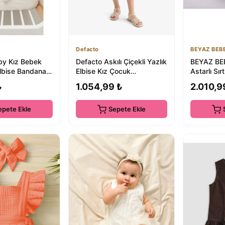
Defacto
BEYAZ BEB
by Kız Bebek
Defacto Askılı Çiçekli Yazlık
BEYAZ BEB
lbise Bandanalı
Elbise Kız Çocuk
Astarlı Sır
nidoğan Hastane
Y6957A625SM
Elbise
₺
1.054,99 ₺
2.010,9
epete Ekle
Sepete Ekle