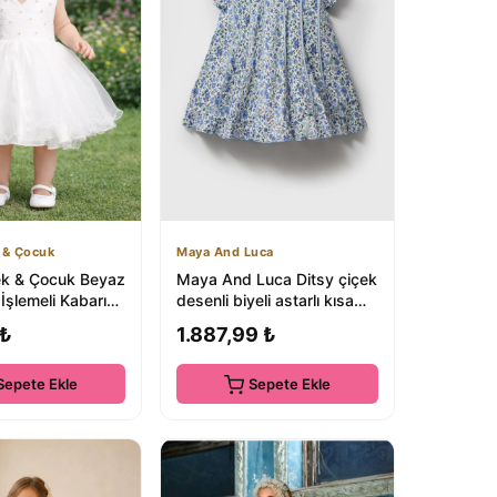
 & Çocuk
Maya And Luca
k & Çocuk Beyaz
Maya And Luca Ditsy çiçek
 İşlemeli Kabarık
desenli biyeli astarlı kısa
bise
kollu kız çocuk elbise
 ₺
1.887,99 ₺
Sepete Ekle
Sepete Ekle