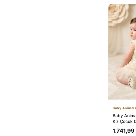
Baby Animal
Baby Anima
Kız Çocuk
Parti Düğün
1.741,99
Kolsu...