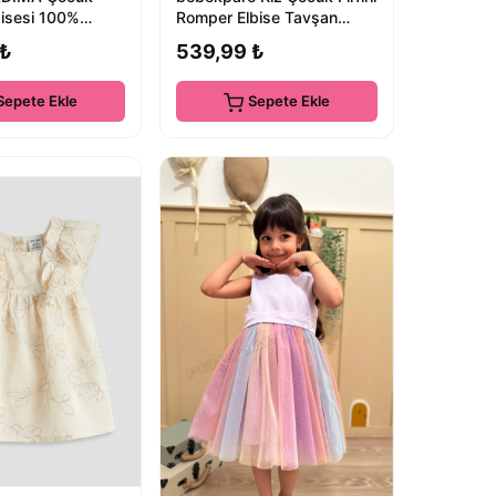
isesi 100%
Romper Elbise Tavşan
suz İki Parça
Baskılı
 ₺
539,99 ₺
Sepete Ekle
Sepete Ekle