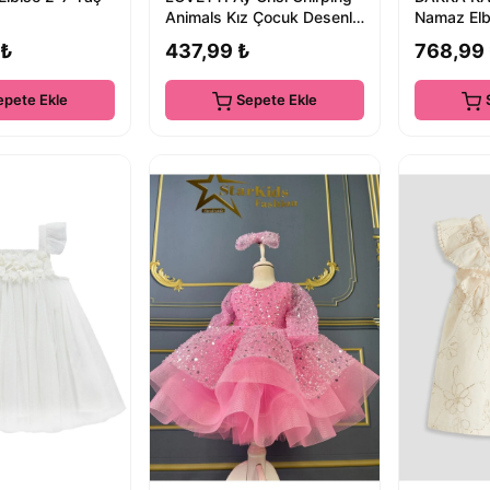
Animals Kız Çocuk Desenli
Namaz Elb
Kısa Kollu Elbise
Pamuk Kol
 ₺
437,99 ₺
768,99
Pampe
epete Ekle
Sepete Ekle