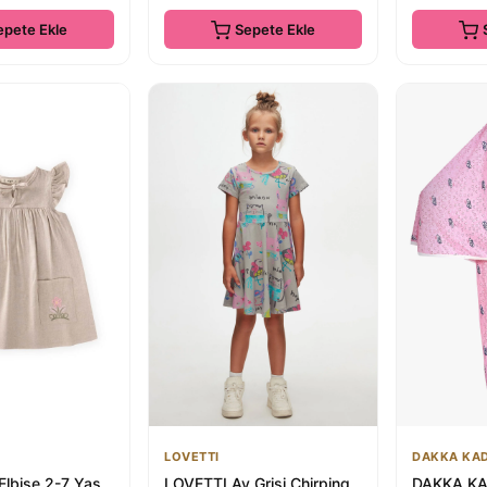
epete Ekle
Sepete Ekle
LOVETTI
DAKKA KA
 Elbise 2-7 Yaş
LOVETTI Ay Grisi Chirping
DAKKA KA