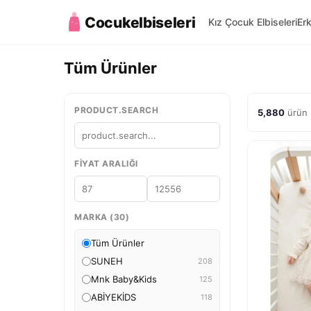
Cocukelbiseleri
Kız Çocuk Elbiseleri
Er
Tüm Ürünler
PRODUCT.SEARCH
5,880
ürün 
FIYAT ARALIĞI
MARKA (30)
Tüm Ürünler
SUNEH
208
Mnk Baby&Kids
125
ABİYEKİDS
118