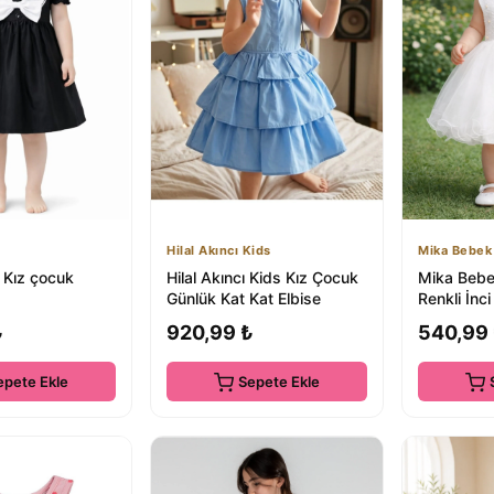
Hilal Akıncı Kids
Mika Bebek
Kız çocuk
Hilal Akıncı Kids Kız Çocuk
Mika Bebe
Günlük Kat Kat Elbise
Renkli İnci
Gelinlik El
₺
920,99 ₺
540,99
epete Ekle
Sepete Ekle