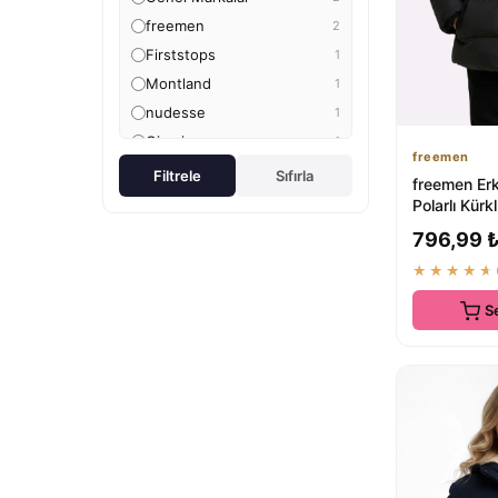
freemen
2
Firststops
1
Montland
1
nudesse
1
Gizrain
1
freemen
Filtrele
Sıfırla
freemen Er
Polarlı Kür
Kışlık Mont
796,99 
...
★★★★★
S