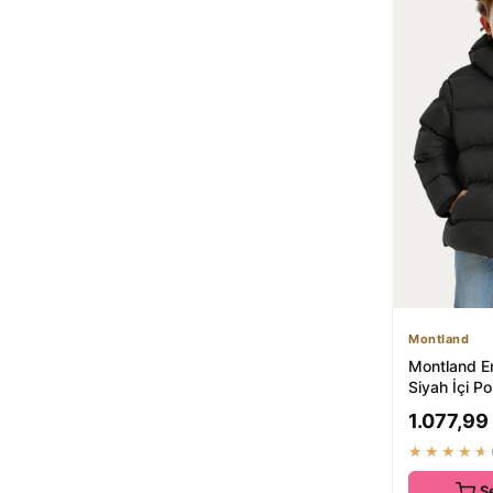
Montland
Montland E
Siyah İçi Po
Kışlık Mont
1.077,99
★★★★★
S