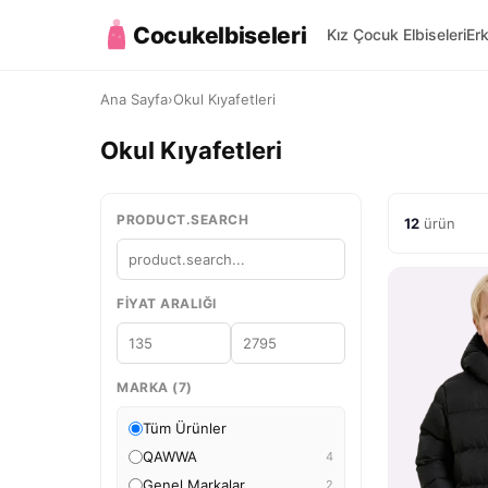
Cocukelbiseleri
Kız Çocuk Elbiseleri
Er
Ana Sayfa
›
Okul Kıyafetleri
Okul Kıyafetleri
PRODUCT.SEARCH
12
ürün
FIYAT ARALIĞI
MARKA (7)
Tüm Ürünler
QAWWA
4
Genel Markalar
2