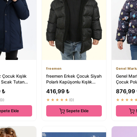
freemen
Genel Mark
Çocuk Kışlık
freemen Erkek Çocuk Siyah
Genel Mar
 Sıcak Tutan
Polarlı Kapüşonlu Kışlık
Çocuk Pola
ici Parka
Mont & Kaban - Su
Kaban RB-
 ₺
416,99 ₺
876,99
Geçirmez...
Desenli
(0)
★★★★★
(0)
★★★★
epete Ekle
Sepete Ekle