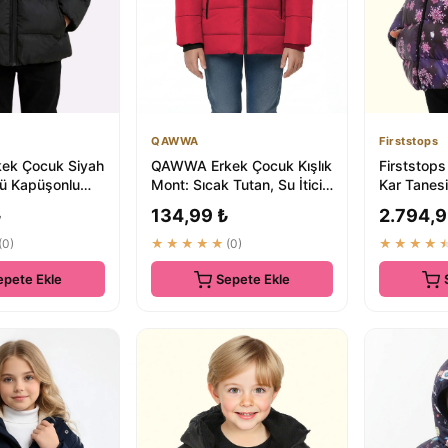
QAWWA
Firststops
kek Çocuk Siyah
QAWWA Erkek Çocuk Kışlık
Firststop
klü Kapüşonlu
Mont: Sıcak Tutan, Su İtici
Kar Tanesi
 | Su Geçirmez
ve Rüzgar Geçirmez
Kışlık Mon
₺
134,99 ₺
2.794,9
(0)
★★★★★
(0)
★★★★
epete Ekle
Sepete Ekle