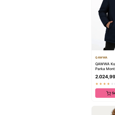
QAWWA
QAWWA Kız 
Parka Mont
Kürklü Su İt
2.024,99
★★★★★
S