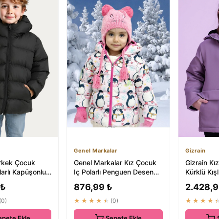
Genel Markalar
Gizrain
rkek Çocuk
Genel Markalar Kız Çocuk
Gizrain Kız
larlı Kapüşonlu
Iç Polarlı Penguen Desen
Kürklü Kış
 ₺724.83
Kışlık Mont & Kaban RB-
Su ve Rüz
 ₺
876,99 ₺
2.428,9
103
(0)
★★★★★
(0)
★★★★
epete Ekle
Sepete Ekle