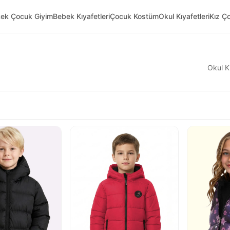
kek Çocuk Giyim
Bebek Kıyafetleri
Çocuk Kostüm
Okul Kıyafetleri
Kız Ç
Okul Kı