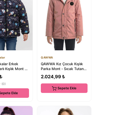
alar
QAWWA
kalar Erkek
QAWWA Kız Çocuk Kışlık
rlı Kışlık Mont &
Parka Mont - Sıcak Tutan
113 | Roket
Kürklü Parka
 ₺
2.024,99 ₺
★
(0)
Sepete Ekle
Sepete Ekle