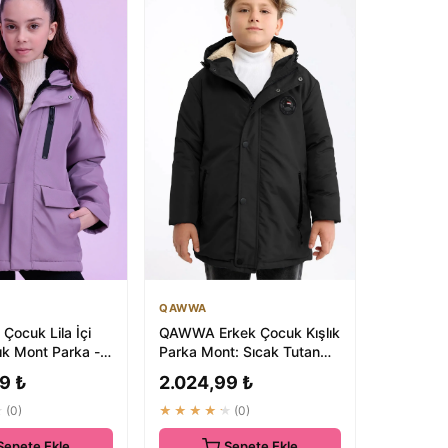
QAWWA
 Çocuk Lila İçi
QAWWA Erkek Çocuk Kışlık
lık Mont Parka -
Parka Mont: Sıcak Tutan
gar Geçirmez
Kürklü Su İtici Parka
9 ₺
2.024,99 ₺
★
(0)
★★★★★
(0)
Sepete Ekle
Sepete Ekle