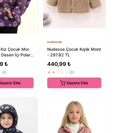
nudesse
s Kız Çocuk Mor
Nudesse Çocuk Kışlık Mont
 Desen İçi Polar
- 297.82 TL
t
9 ₺
440,99 ₺
★
(0)
★★★★★
(0)
Sepete Ekle
Sepete Ekle