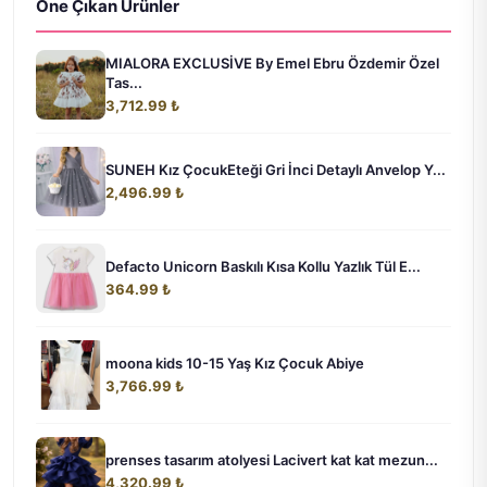
Öne Çıkan Ürünler
MIALORA EXCLUSİVE By Emel Ebru Özdemir Özel
Tas...
3,712.99 ₺
SUNEH Kız ÇocukEteği Gri İnci Detaylı Anvelop Y...
2,496.99 ₺
Defacto Unicorn Baskılı Kısa Kollu Yazlık Tül E...
364.99 ₺
moona kids 10-15 Yaş Kız Çocuk Abiye
3,766.99 ₺
prenses tasarım atolyesi Lacivert kat kat mezun...
4,320.99 ₺