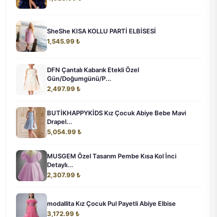
SheShe KISA KOLLU PARTİ ELBİSESİ
1,545.99 ₺
DFN Çantalı Kabarık Etekli Özel
Gün/Doğumgünü/P...
2,497.99 ₺
BUTİKHAPPYKİDS Kız Çocuk Abiye Bebe Mavi
Drapel...
5,054.99 ₺
MUSGEM Özel Tasarım Pembe Kısa Kol İnci
Detaylı...
2,307.99 ₺
modallita Kız Çocuk Pul Payetli Abiye Elbise
3,172.99 ₺