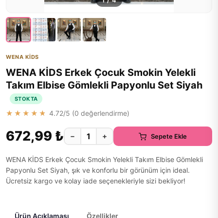
1
/
4
WENA KİDS
WENA KİDS Erkek Çocuk Smokin Yelekli
Takım Elbise Gömlekli Papyonlu Set Siyah
STOKTA
★★★★★
4.72
/5 (
0
değerlendirme)
672,99 ₺
−
+
Sepete Ekle
WENA KİDS Erkek Çocuk Smokin Yelekli Takım Elbise Gömlekli
Papyonlu Set Siyah, şık ve konforlu bir görünüm için ideal.
Ücretsiz kargo ve kolay iade seçenekleriyle sizi bekliyor!
Ürün Açıklaması
Özellikler