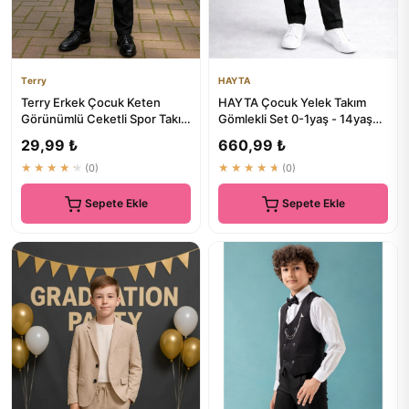
Terry
HAYTA
Terry Erkek Çocuk Keten
HAYTA Çocuk Yelek Takım
Görünümlü Ceketli Spor Takım
Gömlekli Set 0-1yaş - 14yaş
Elbise - Özel Gün ve Mez...
Siyah - Kaliteli Çocuk Giyim
29,99 ₺
660,99 ₺
★★★★★
(0)
★★★★★
(0)
Sepete Ekle
Sepete Ekle