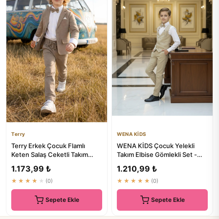
Terry
WENA KİDS
Terry Erkek Çocuk Flamlı
WENA KİDS Çocuk Yelekli
Keten Salaş Ceketli Takım
Takım Elbise Gömlekli Set -
Elbise
Kaliteli Çocuk Giyim
1.173,99 ₺
1.210,99 ₺
★★★★★
(0)
★★★★★
(0)
Sepete Ekle
Sepete Ekle