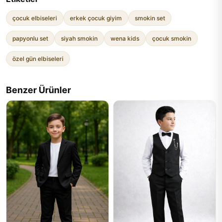
çocuk elbiseleri
erkek çocuk giyim
smokin set
papyonlu set
siyah smokin
wena kids
çocuk smokin
özel gün elbiseleri
Benzer Ürünler