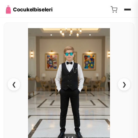
Cocukelbiseleri
❮
❯