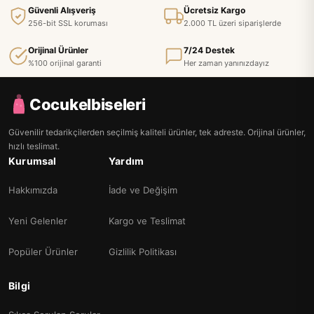
Güvenli Alışveriş
Ücretsiz Kargo
256-bit SSL koruması
2.000 TL üzeri siparişlerde
Orijinal Ürünler
7/24 Destek
%100 orijinal garanti
Her zaman yanınızdayız
Cocukelbiseleri
Güvenilir tedarikçilerden seçilmiş kaliteli ürünler, tek adreste. Orijinal ürünler,
hızlı teslimat.
Kurumsal
Yardım
Hakkımızda
İade ve Değişim
Yeni Gelenler
Kargo ve Teslimat
Popüler Ürünler
Gizlilik Politikası
Bilgi