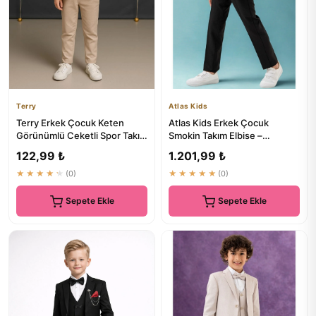
Terry
Atlas Kids
Terry Erkek Çocuk Keten
Atlas Kids Erkek Çocuk
Görünümlü Ceketli Spor Takım
Smokin Takım Elbise –
Elbise
Pantolonlu Yelekli Papyonlu
122,99 ₺
1.201,99 ₺
Göml...
★★★★★
(0)
★★★★★
(0)
Sepete Ekle
Sepete Ekle