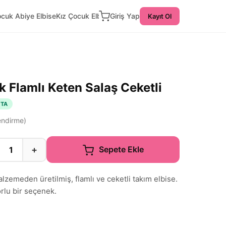
ocuk Abiye Elbise
Kız Çocuk Elbise
Giriş Yap
Kayıt Ol
 Flamlı Keten Salaş Ceketli
TA
ndirme)
+
Sepete Ekle
lzemeden üretilmiş, flamlı ve ceketli takım elbise.
orlu bir seçenek.