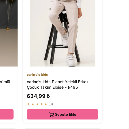
carino's kids
nümlü
carino's kids Planet Yelekli Erkek
Çocuk Takım Elbise - ₺495
634,99 ₺
★★★★★
(0)
Sepete Ekle