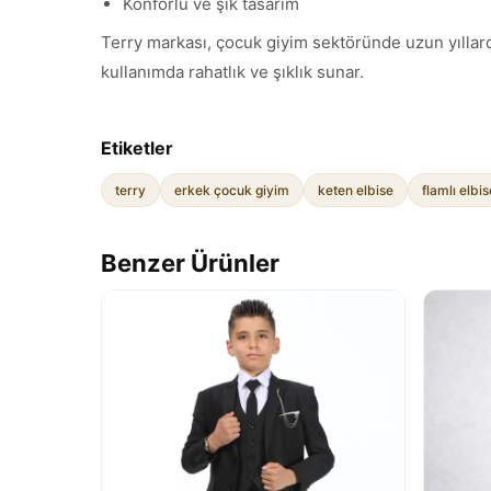
Konforlu ve şık tasarım
Terry markası, çocuk giyim sektöründe uzun yıllard
kullanımda rahatlık ve şıklık sunar.
Etiketler
terry
erkek çocuk giyim
keten elbise
flamlı elbis
Benzer Ürünler