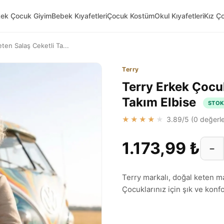
kek Çocuk Giyim
Bebek Kıyafetleri
Çocuk Kostüm
Okul Kıyafetleri
Kız Ç
ten Salaş Ceketli Ta...
Terry
Terry Erkek Çocuk
Takım Elbise
STOK
★★★★★
3.89
/5 (
0
değerle
1.173,99 ₺
−
Terry markalı, doğal keten ma
Çocuklarınız için şık ve konf