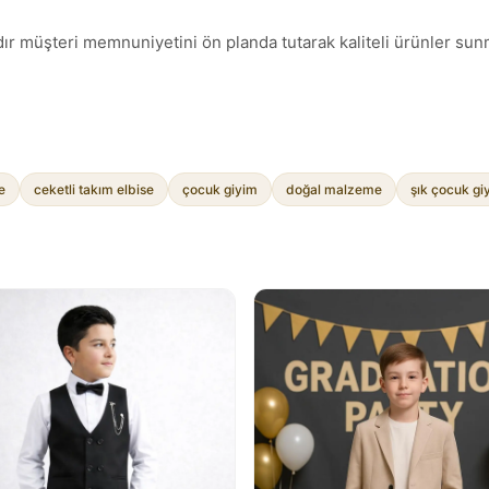
ır müşteri memnuniyetini ön planda tutarak kaliteli ürünler sunm
e
ceketli takım elbise
çocuk giyim
doğal malzeme
şık çocuk gi