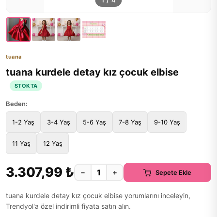
1
/
4
tuana
tuana kurdele detay kız çocuk elbise
STOKTA
Beden:
1-2 Yaş
3-4 Yaş
5-6 Yaş
7-8 Yaş
9-10 Yaş
11 Yaş
12 Yaş
3.307,99 ₺
−
+
Sepete Ekle
tuana kurdele detay kız çocuk elbise yorumlarını inceleyin,
Trendyol'a özel indirimli fiyata satın alın.