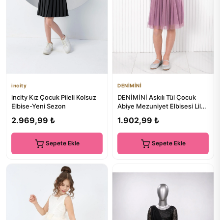
incity
DENİMİNİ
incity Kız Çocuk Pileli Kolsuz
DENİMİNİ Askılı Tül Çocuk
Elbise-Yeni Sezon
Abiye Mezuniyet Elbisesi Lila
DNM932
2.969,99 ₺
1.902,99 ₺
Sepete Ekle
Sepete Ekle