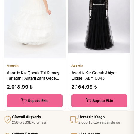
Asortix
Asortix
Asortix Kız Çocuk Tül Kumaş
Asortix Kız Çocuk Abiye
Tarlatanlı Astarlı Zarif Gece
Elbise -ABY-0045
Mezuniyet Düğün Abi...
2.018,99 ₺
2.164,99 ₺
Sepete Ekle
Sepete Ekle
Güvenli Alışveriş
Ücretsiz Kargo
256-bit SSL koruması
2.000 TL üzeri siparişlerde
Orijinal Ürünler
7/24 Destek