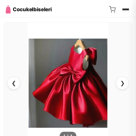
Cocukelbiseleri
❮
❯