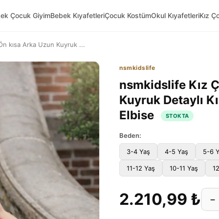
kek Çocuk Giyim
Bebek Kıyafetleri
Çocuk Kostüm
Okul Kıyafetleri
Kız Ç
Ön kısa Arka Uzun Kuyruk ...
nsmkidslife
nsmkidslife Kız 
Kuyruk Detaylı Kı
Elbise
STOKTA
Beden:
3-4 Yaş
4-5 Yaş
5-6 
11-12 Yaş
10-11 Yaş
1
2.210,99 ₺
−