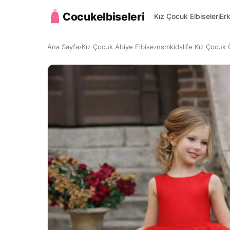
Cocukelbiseleri
Kız Çocuk Elbiseleri
Er
Ana Sayfa
›
Kız Çocuk Abiye Elbise
›
nsmkidslife Kız Çocuk 