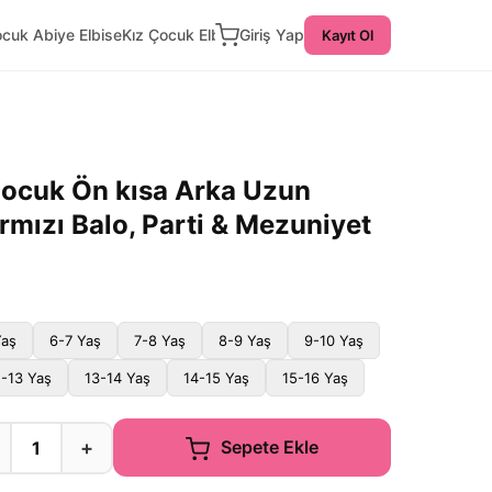
ocuk Abiye Elbise
Kız Çocuk Elbise
Giriş Yap
Kayıt Ol
Çocuk Ön kısa Arka Uzun
rmızı Balo, Parti & Mezuniyet
Yaş
6-7 Yaş
7-8 Yaş
8-9 Yaş
9-10 Yaş
2-13 Yaş
13-14 Yaş
14-15 Yaş
15-16 Yaş
+
Sepete Ekle