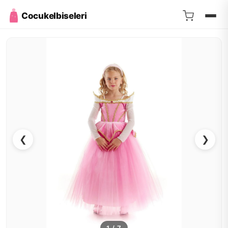
Cocukelbiseleri
❮
❯