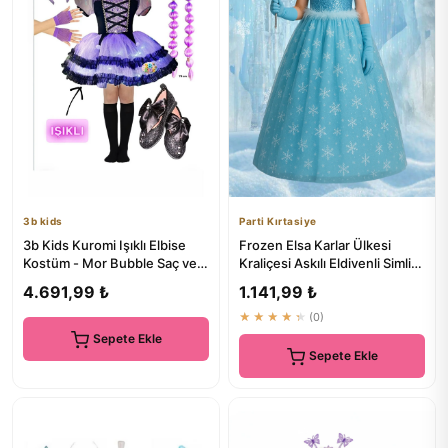
3b kids
Parti Kırtasiye
3b Kids Kuromi Işıklı Elbise
Frozen Elsa Karlar Ülkesi
Kostüm - Mor Bubble Saç ve
Kraliçesi Askılı Eldivenli Simli
Aksesuarlar
Kız Çocuk Mavi Elb...
4.691,99 ₺
1.141,99 ₺
★★★★★
(0)
Sepete Ekle
Sepete Ekle