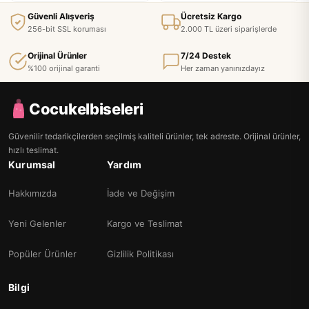
Güvenli Alışveriş
Ücretsiz Kargo
256-bit SSL koruması
2.000 TL üzeri siparişlerde
Orijinal Ürünler
7/24 Destek
%100 orijinal garanti
Her zaman yanınızdayız
Cocukelbiseleri
Güvenilir tedarikçilerden seçilmiş kaliteli ürünler, tek adreste. Orijinal ürünler,
hızlı teslimat.
Kurumsal
Yardım
Hakkımızda
İade ve Değişim
Yeni Gelenler
Kargo ve Teslimat
Popüler Ürünler
Gizlilik Politikası
Bilgi