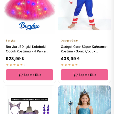
Beryka
Gadget Gear
Beryka LED Işıklı Kelebekli
Gadget Gear Süper Kahraman
Çocuk Kostümü - 4 Parça
Kostüm - Sonic Çocuk
PEMBE | Çocuk Kostümleri
Kostümü - ₺352.06
923,99 ₺
438,99 ₺
★★★★★
(0)
★★★★★
(0)
Sepete Ekle
Sepete Ekle