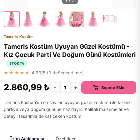
1
/
7
Tameris Kostüm
Tameris Kostüm Uyuyan Güzel Kostümü -
Kız Çocuk Parti Ve Doğum Günü Kostümleri
STOKTA
★★★★★
4.63
/5 (
0
değerlendirme)
2.860,99 ₺
−
+
Sepete Ekle
Tameris Kostüm'un en sevilen uyuyan güzel kostümü ile kızınızı
partiye veya doğum gününe hazırlayın. Kaliteli malzemeler ve
detaylı tasarımla dikkat çeken kostüm.
Ürün Açıklaması
Özellikler