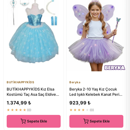
BUTİKHAPPYKİDS
Beryka
BUTİKHAPPYKİDS Kız Elsa
Beryka 2-10 Yaş Kız Çocuk
Kostümü Taç Asa Saç Eldiven
Led Işıklı Kelebek Kanat Peri
Hediyeli
Kostüm Seti - Açık Mor
1.374,99 ₺
923,99 ₺
★★★★★
(0)
★★★★★
(0)
Sepete Ekle
Sepete Ekle