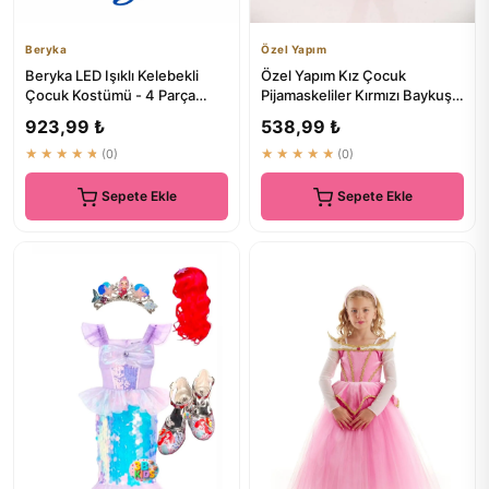
Beryka
Özel Yapım
Beryka LED Işıklı Kelebekli
Özel Yapım Kız Çocuk
Çocuk Kostümü - 4 Parça
Pijamaskeliler Kırmızı Baykuş
PEMBE | Çocuk Kostümleri
Kostümü 2406
923,99 ₺
538,99 ₺
★★★★★
(0)
★★★★★
(0)
Sepete Ekle
Sepete Ekle