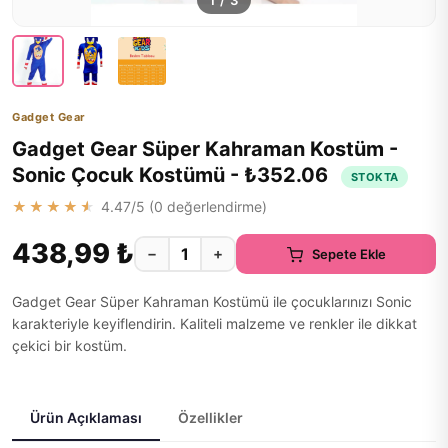
1
/
3
Gadget Gear
Gadget Gear Süper Kahraman Kostüm -
Sonic Çocuk Kostümü - ₺352.06
STOKTA
★★★★★
4.47
/5 (
0
değerlendirme)
438,99 ₺
−
+
Sepete Ekle
Gadget Gear Süper Kahraman Kostümü ile çocuklarınızı Sonic
karakteriyle keyiflendirin. Kaliteli malzeme ve renkler ile dikkat
çekici bir kostüm.
Ürün Açıklaması
Özellikler