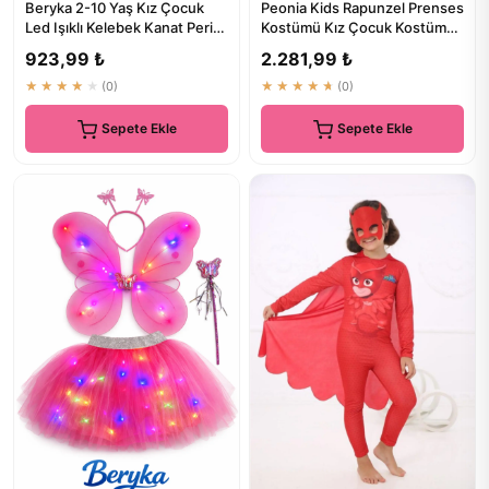
Beryka 2-10 Yaş Kız Çocuk
Peonia Kids Rapunzel Prenses
Led Işıklı Kelebek Kanat Peri
Kostümü Kız Çocuk Kostümü
Kostüm Seti - Açık Mor
Taçlı Pelerinli Tarlat...
923,99 ₺
2.281,99 ₺
★★★★★
(0)
★★★★★
(0)
Sepete Ekle
Sepete Ekle