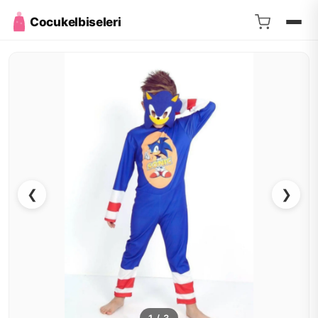
Cocukelbiseleri
❮
❯