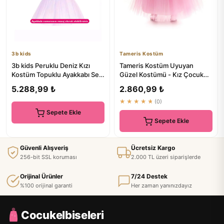
3b kids
Tameris Kostüm
3b kids Peruklu Deniz Kızı
Tameris Kostüm Uyuyan
Kostüm Topuklu Ayakkabı Set
Güzel Kostümü - Kız Çocuk
- Çocuk Kostümleri
Parti Ve Doğum Günü
5.288,99 ₺
2.860,99 ₺
Kostümleri
★★★★★
(0)
Sepete Ekle
Sepete Ekle
Güvenli Alışveriş
Ücretsiz Kargo
256-bit SSL koruması
2.000 TL üzeri siparişlerde
Orijinal Ürünler
7/24 Destek
%100 orijinal garanti
Her zaman yanınızdayız
Cocukelbiseleri