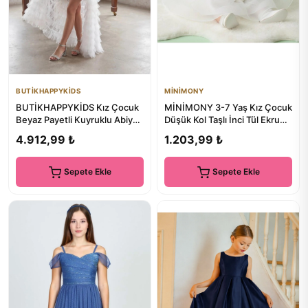
BUTİKHAPPYKİDS
MİNİMONY
BUTİKHAPPYKİDS Kız Çocuk
MİNİMONY 3-7 Yaş Kız Çocuk
Beyaz Payetli Kuyruklu Abiye
Düşük Kol Taşlı İnci Tül Ekru
Elbise Tül Detaylı Mini...
Abiye Elbise 3501
4.912,99 ₺
1.203,99 ₺
Sepete Ekle
Sepete Ekle