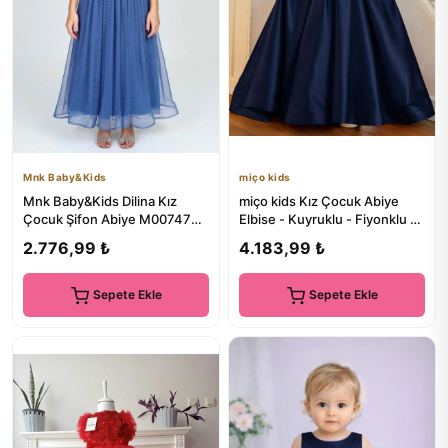
Mnk Baby&Kids
miço kids
Mnk Baby&Kids Dilina Kız
miço kids Kız Çocuk Abiye
Çocuk Şifon Abiye M00747
Elbise - Kuyruklu - Fiyonklu -
İNDİGO
Kabarık - Saten Kumaş
2.776,99 ₺
4.183,99 ₺
Sepete Ekle
Sepete Ekle