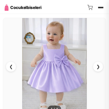
Cocukelbiseleri
❮
❯