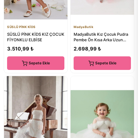
SÜSLÜ PİNK KİDS
MadyaButik
SÜSLÜ PİNK KİDS KIZ ÇOCUK
MadyaButik Kız Çocuk Pudra
FİYONKLU ELBİSE
Pembe Ön Kısa Arka Uzun
Anvelop Elbise Mezuniyet P...
3.510,99 ₺
2.698,99 ₺
Sepete Ekle
Sepete Ekle