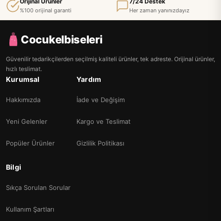
Orijinal Ürünler
7/24 Destek
%100 orijinal garanti
Her zaman yanınızdayız
Cocukelbiseleri
Güvenilir tedarikçilerden seçilmiş kaliteli ürünler, tek adreste. Orijinal ürünler,
hızlı teslimat.
Kurumsal
Yardım
Hakkımızda
İade ve Değişim
Yeni Gelenler
Kargo ve Teslimat
Popüler Ürünler
Gizlilik Politikası
Bilgi
Sıkça Sorulan Sorular
Kullanım Şartları