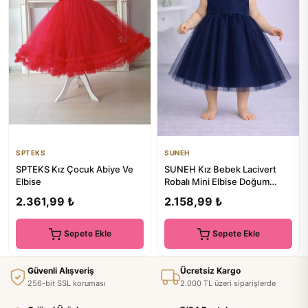
SPTEKS
SUNEH
SPTEKS Kız Çocuk Abiye Ve
SUNEH Kız Bebek Lacivert
Elbise
Robalı Mini Elbise Doğum
Günü Saten Elbise
2.361,99 ₺
2.158,99 ₺
Sepete Ekle
Sepete Ekle
Güvenli Alışveriş
Ücretsiz Kargo
256-bit SSL koruması
2.000 TL üzeri siparişlerde