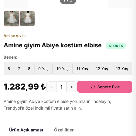
1
/
2
Amine giyim
Amine giyim Abiye kostüm elbise
STOKTA
Beden:
6
7
8
9 Yaş
10 Yaş
11 Yaş
12 Yaş
13 Yaş
1.282,99 ₺
−
+
Sepete Ekle
Amine giyim Abiye kostüm elbise yorumlarını inceleyin,
Trendyol'a özel indirimli fiyata satın alın.
Ürün Açıklaması
Özellikler