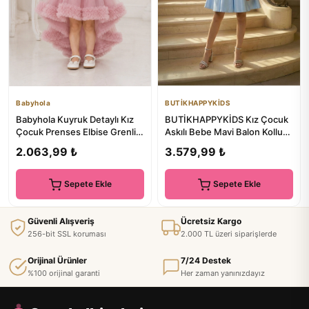
Babyhola
BUTİKHAPPYKİDS
Babyhola Kuyruk Detaylı Kız
BUTİKHAPPYKİDS Kız Çocuk
Çocuk Prenses Elbise Grenli
Askılı Bebe Mavi Balon Kollu
Kabarık Etek Özel Gün...
Monoray Kumaş Abiye Elb...
2.063,99 ₺
3.579,99 ₺
Sepete Ekle
Sepete Ekle
Güvenli Alışveriş
Ücretsiz Kargo
256-bit SSL koruması
2.000 TL üzeri siparişlerde
Orijinal Ürünler
7/24 Destek
%100 orijinal garanti
Her zaman yanınızdayız