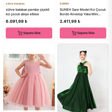
zühre balaban
SUNEH
zühre balaban pembe çiçekli
SUNEH Sare Model Kız Çocuk
kız çocuk abiye elbise
Bordo Anvelop Yaka Mini
Sade Eteği Kabarık Balo & ...
6.091,99 ₺
2.411,99 ₺
Sepete Ekle
Sepete Ekle