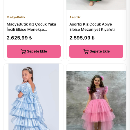
MadyaButik
Asortix
MadyaButik Kız Çocuk Yaka
Asortix Kız Çocuk Abiye
İncili Elbise Menekşe
Elbise Mezuniyet Kıyafeti
Modelimiz Doğum Günü
2.625,99 ₺
2.595,99 ₺
Mezuniye...
Sepete Ekle
Sepete Ekle