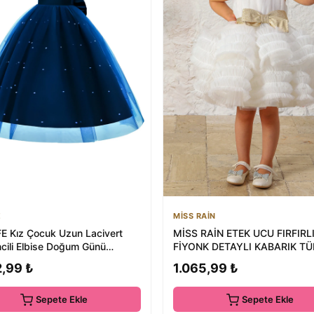
E
MİSS RAİN
E Kız Çocuk Uzun Lacivert
MİSS RAİN ETEK UCU FIRFIRL
ncili Elbise Doğum Günü
FİYONK DETAYLI KABARIK TÜ
yet Elbise
ÇOCUK ABİYE ELBİSE
2,99 ₺
1.065,99 ₺
Sepete Ekle
Sepete Ekle