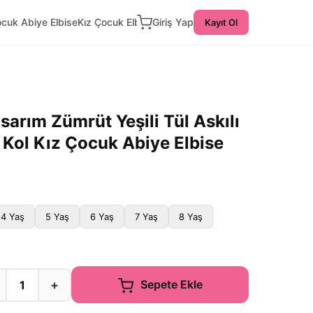
ocuk Abiye Elbise
Kız Çocuk Elbise
Giriş Yap
Kayıt Ol
rım Zümrüt Yeşili Tül Askılı
 Kol Kız Çocuk Abiye Elbise
4 Yaş
5 Yaş
6 Yaş
7 Yaş
8 Yaş
+
Sepete Ekle