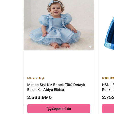
Mirace Styl
HSNLİF
Mirace Styl Kız Bebek Tütü Detaylı
HSNLİF
Balon Kol Abiye Elbise
Renk İ
Mezuni
2.563,99 ₺
2.75
Sepete Ekle