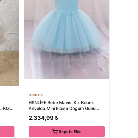
HSNLİFE
I
HSNLİFE Bebe Mavisi Kız Bebek
L KIZ
Anvelop Mini Elbise Doğum Günü
Elbise
2.334,99 ₺
Sepete Ekle