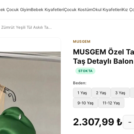
kek Çocuk Giyim
Bebek Kıyafetleri
Çocuk Kostüm
Okul Kıyafetleri
Kız Ç
mrüt Yeşili Tül Askılı Ta...
MUSGEM
MUSGEM Özel Tasa
Taş Detaylı Balon
STOKTA
Beden:
1 Yaş
2 Yaş
3 Yaş
9-10 Yaş
11-12 Yaş
2.307,99 ₺
−