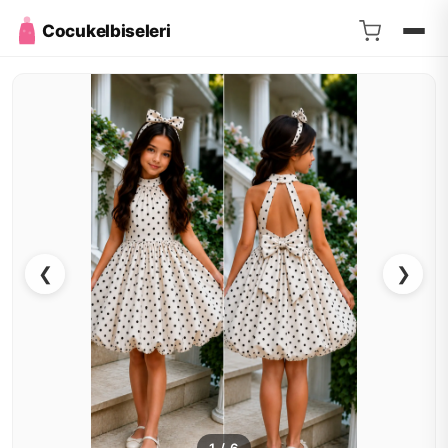
Cocukelbiseleri
❮
❯