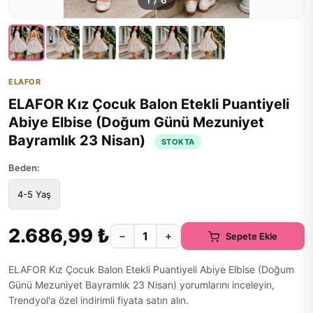
1
/
6
ELAFOR
ELAFOR Kız Çocuk Balon Etekli Puantiyeli
Abiye Elbise (Doğum Günü Mezuniyet
Bayramlık 23 Nisan)
STOKTA
Beden:
4-5 Yaş
2.686,99 ₺
−
+
Sepete Ekle
ELAFOR Kız Çocuk Balon Etekli Puantiyeli Abiye Elbise (Doğum
Günü Mezuniyet Bayramlık 23 Nisan) yorumlarını inceleyin,
Trendyol'a özel indirimli fiyata satın alın.