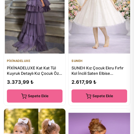
PİXİNADELUXE
SUNEH
PİXİNADELUXE Kat Kat Tül
SUNEH Kız Çocuk Ekru Fırfır
Kuyruk Detaylı Kız Çocuk Özel
Kol İncili Saten Elbise
Gün Elbisesi
Mezuniyet Doğum Günü
3.373,99 ₺
2.617,99 ₺
Abiy...
Sepete Ekle
Sepete Ekle