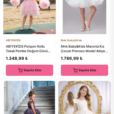
ABİYEKİDS
Mnk Baby&Kids
ABİYEKİDS Ponpon Kollu
Mnk Baby&Kids Maronia Kız
Tokalı Pembe Doğum Günü
Çocuk Prenses Model Abiye
Parti Gösteri 23nisan
Elbise - M00746 BEYAZ
1.348,99 ₺
1.786,99 ₺
Mezuniye...
Sepete Ekle
Sepete Ekle