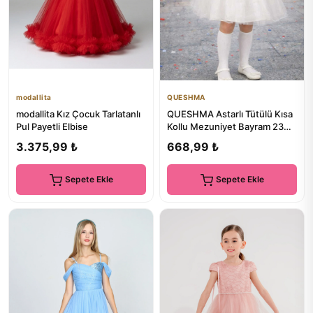
modallita
QUESHMA
modallita Kız Çocuk Tarlatanlı
QUESHMA Astarlı Tütülü Kısa
Pul Payetli Elbise
Kollu Mezuniyet Bayram 23
Nisan Gösteri Elbisesi
3.375,99 ₺
668,99 ₺
Sepete Ekle
Sepete Ekle