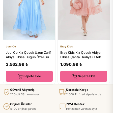
Joui Co
Eray Kids
Joui Co Kız Çocuk Uzun Zarif
Eray Kids Kız Çocuk Abiye
Abiye Elbise Düğün Özel Gün
Elbise Çanta Hediyeli Etek
Kıyafeti
Ucu Dantelli Inci Detayl...
3.562,99 ₺
1.090,99 ₺
Sepete Ekle
Sepete Ekle
Güvenli Alışveriş
Ücretsiz Kargo
256-bit SSL koruması
2.000 TL üzeri siparişlerde
Orijinal Ürünler
7/24 Destek
%100 orijinal garanti
Her zaman yanınızdayız