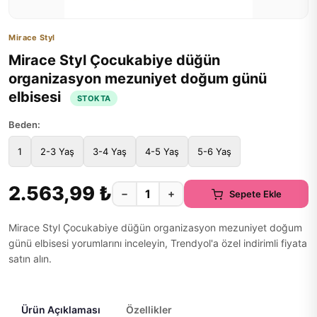
Mirace Styl
Mirace Styl Çocukabiye düğün
organizasyon mezuniyet doğum günü
elbisesi
STOKTA
Beden:
1
2-3 Yaş
3-4 Yaş
4-5 Yaş
5-6 Yaş
2.563,99 ₺
−
+
Sepete Ekle
Mirace Styl Çocukabiye düğün organizasyon mezuniyet doğum
günü elbisesi yorumlarını inceleyin, Trendyol'a özel indirimli fiyata
satın alın.
Ürün Açıklaması
Özellikler