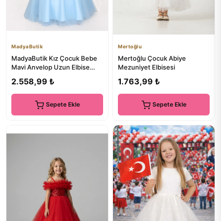
MadyaButik
Mertoğlu
MadyaButik Kız Çocuk Bebe
Mertoğlu Çocuk Abiye
Mavi Anvelop Uzun Elbise
Mezuniyet Elbisesi
Mezuniyet Doğum Günü
2.558,99 ₺
1.763,99 ₺
Elbise
Sepete Ekle
Sepete Ekle