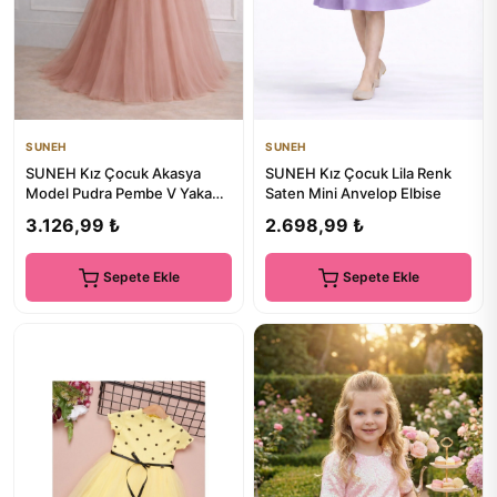
SUNEH
SUNEH
SUNEH Kız Çocuk Akasya
SUNEH Kız Çocuk Lila Renk
Model Pudra Pembe V Yaka
Saten Mini Anvelop Elbise
Uzun Özel Gün Abiye Elbise
3.126,99 ₺
2.698,99 ₺
Me...
Sepete Ekle
Sepete Ekle