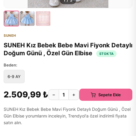
1
/
3
SUNEH
SUNEH Kız Bebek Bebe Mavi Fiyonk Detaylı
Doğum Günü , Özel Gün Elbise
STOKTA
Beden:
6-9 AY
2.509,99 ₺
−
+
Sepete Ekle
SUNEH Kız Bebek Bebe Mavi Fiyonk Detaylı Doğum Günü , Özel
Gün Elbise yorumlarını inceleyin, Trendyol'a özel indirimli fiyata
satın alın.