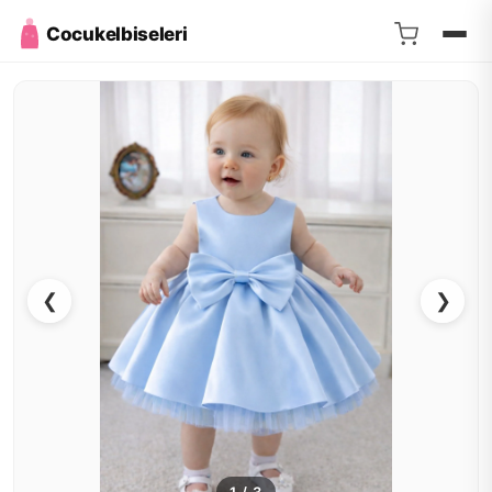
Cocukelbiseleri
❮
❯