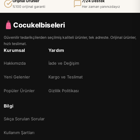
Orijinal Ürünler
7/24 Destek
%100 orijinal garanti
Her zaman yanınızdayız
Cocukelbiseleri
Güvenilir tedarikçilerden seçilmiş kaliteli ürünler, tek adreste. Orijinal ürünler,
hızlı teslimat.
Kurumsal
Yardım
Hakkımızda
İade ve Değişim
Yeni Gelenler
Kargo ve Teslimat
Popüler Ürünler
Gizlilik Politikası
Bilgi
Sıkça Sorulan Sorular
Kullanım Şartları