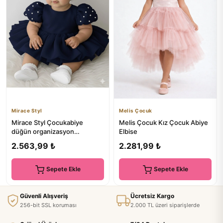
Mirace Styl
Melis Çocuk
Mirace Styl Çocukabiye
Melis Çocuk Kız Çocuk Abiye
düğün organizasyon
Elbise
mezuniyet doğum günü
2.563,99 ₺
2.281,99 ₺
elbisesi
Sepete Ekle
Sepete Ekle
Güvenli Alışveriş
Ücretsiz Kargo
256-bit SSL koruması
2.000 TL üzeri siparişlerde