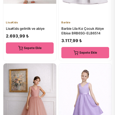
LisaKids
Barbie
LisaKids gelinlik ve abiye
Barbie Lila Kız Çocuk Abiye
Elbise BRB6SG-ELB6514
2.693,99 ₺
3.117,99 ₺
Sepete Ekle
Sepete Ekle