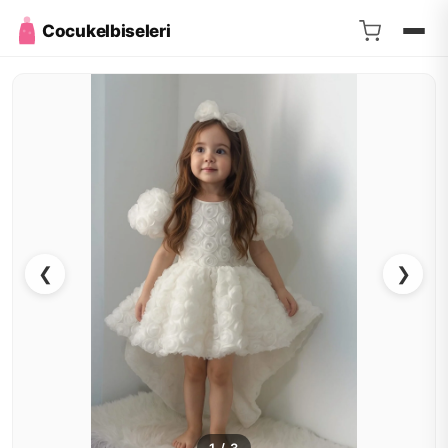
Cocukelbiseleri
❮
❯