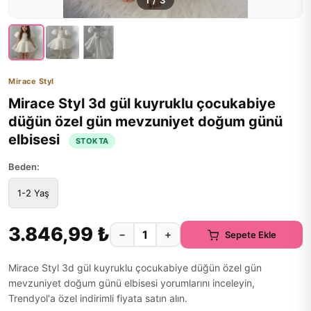
1
/
3
Mirace Styl
Mirace Styl 3d gül kuyruklu çocukabiye
düğün özel gün mevzuniyet doğum günü
elbisesi
STOKTA
Beden:
1-2 Yaş
3.846,99 ₺
−
+
Sepete Ekle
Mirace Styl 3d gül kuyruklu çocukabiye düğün özel gün
mevzuniyet doğum günü elbisesi yorumlarını inceleyin,
Trendyol'a özel indirimli fiyata satın alın.