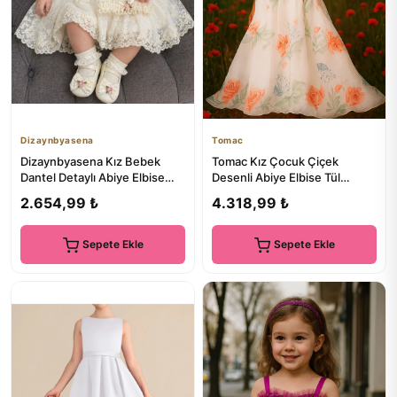
Dizaynbyasena
Tomac
Dizaynbyasena Kız Bebek
Tomac Kız Çocuk Çiçek
Dantel Detaylı Abiye Elbise
Desenli Abiye Elbise Tül
Takımı – Şapka/Bant & Aya...
Prenses Model
2.654,99 ₺
4.318,99 ₺
Sepete Ekle
Sepete Ekle