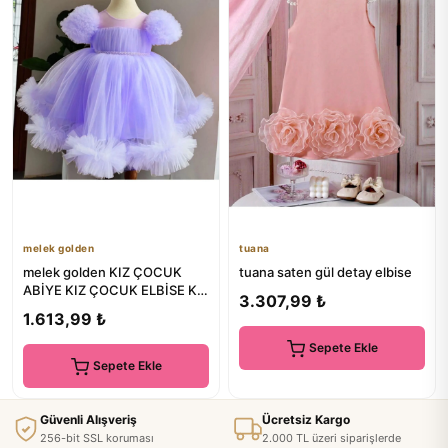
melek golden
tuana
melek golden KIZ ÇOCUK
tuana saten gül detay elbise
ABİYE KIZ ÇOCUK ELBİSE KIZ
3.307,99 ₺
ÇOCUK DÜĞÜN ELBİSE
1.613,99 ₺
Sepete Ekle
Sepete Ekle
Güvenli Alışveriş
Ücretsiz Kargo
256-bit SSL koruması
2.000 TL üzeri siparişlerde