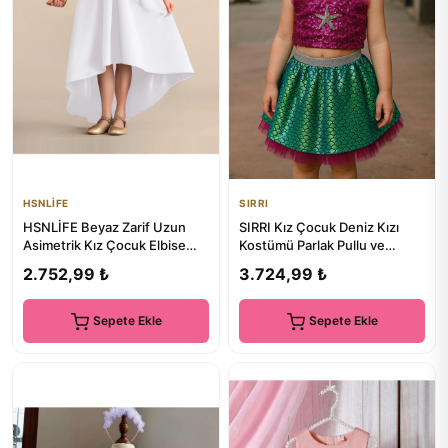
HSNLİFE
SIRRI
HSNLİFE Beyaz Zarif Uzun
SIRRI Kız Çocuk Deniz Kızı
Asimetrik Kız Çocuk Elbise
Kostümü Parlak Pullu ve
Doğum Günü Balo
Payetli Özel Tasarım Elbis...
2.752,99 ₺
3.724,99 ₺
Mezuniyet...
Sepete Ekle
Sepete Ekle