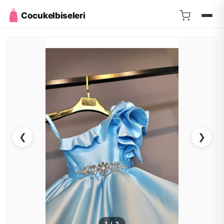
Cocukelbiseleri
❮
❯