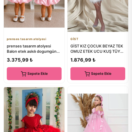
prenses tasarım atolyesi
GİST
prenses tasarım atolyesi
GİST KIZ ÇOCUK BEYAZ TEK
Balon etek askılı dogumgünü
OMUZ ETEK UCU KUŞ TÜYÜ
elbisesi
VE TAŞ DETAYLI ABİYE
3.375,99 ₺
1.876,99 ₺
ELBİSE
Sepete Ekle
Sepete Ekle