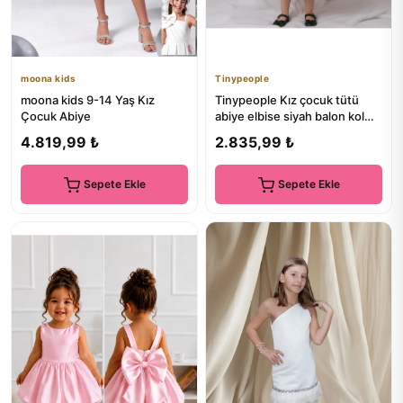
moona kids
Tinypeople
moona kids 9-14 Yaş Kız
Tinypeople Kız çocuk tütü
Çocuk Abiye
abiye elbise siyah balon kol
çocuk abiye çocuk part...
4.819,99 ₺
2.835,99 ₺
Sepete Ekle
Sepete Ekle