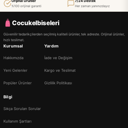
Orijinal Ürünler
7/24 Destek
%100 orijinal garanti
Her zaman yanınızdayız
Cocukelbiseleri
Güvenilir tedarikçilerden seçilmiş kaliteli ürünler, tek adreste. Orijinal ürünler,
hızlı teslimat.
Kurumsal
Yardım
Hakkımızda
İade ve Değişim
Yeni Gelenler
Kargo ve Teslimat
Popüler Ürünler
Gizlilik Politikası
Bilgi
Sıkça Sorulan Sorular
Kullanım Şartları