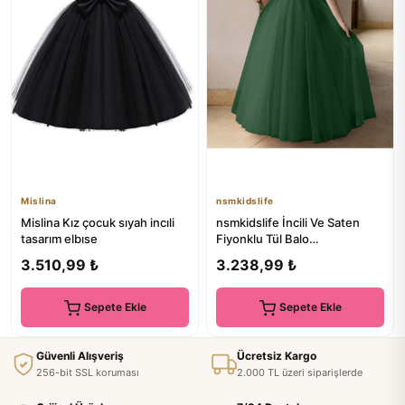
Mislina
nsmkidslife
Mislina Kız çocuk sıyah incıli
nsmkidslife İncili Ve Saten
tasarım elbıse
Fiyonklu Tül Balo
Elbisesi/Prenses Elbise
3.510,99 ₺
3.238,99 ₺
Sepete Ekle
Sepete Ekle
Güvenli Alışveriş
Ücretsiz Kargo
256-bit SSL koruması
2.000 TL üzeri siparişlerde