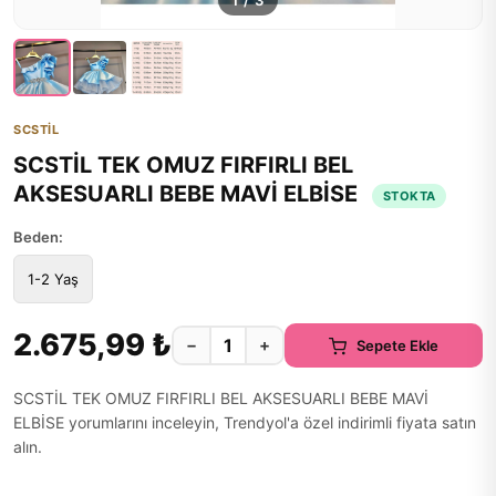
1
/
3
SCSTİL
SCSTİL TEK OMUZ FIRFIRLI BEL
AKSESUARLI BEBE MAVİ ELBİSE
STOKTA
Beden:
1-2 Yaş
2.675,99 ₺
−
+
Sepete Ekle
SCSTİL TEK OMUZ FIRFIRLI BEL AKSESUARLI BEBE MAVİ
ELBİSE yorumlarını inceleyin, Trendyol'a özel indirimli fiyata satın
alın.