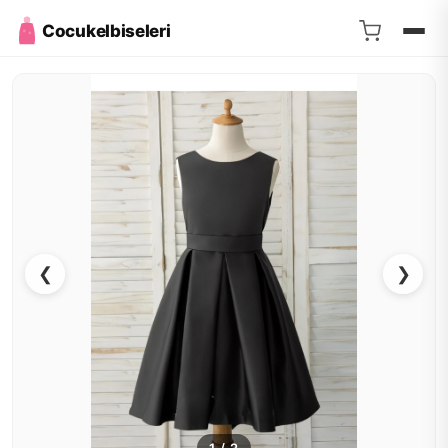
Cocukelbiseleri
❮
❯