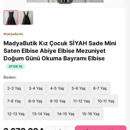
1
/
2
MadyaButik
MadyaButik Kız Çocuk SİYAH Sade Mini
Saten Elbise Abiye Elbise Mezuniyet
Doğum Günü Okuma Bayramı Elbise
STOKTA
Beden:
2-3 Yaş
3-4 Yaş
4-5 Yaş
5-6 Yaş
6-7 Yaş
7-8 Yaş
8-9 Yaş
9-10 Yaş
11-12 Yaş
10-11 Yaş
12-13 Yaş
13-14 Yaş
14-15 Yaş
15-16 Yaş