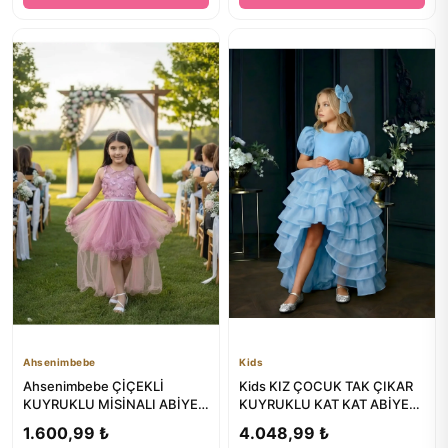
Ahsenimbebe
Kids
Ahsenimbebe ÇİÇEKLİ
Kids KIZ ÇOCUK TAK ÇIKAR
KUYRUKLU MİSİNALI ABİYE
KUYRUKLU KAT KAT ABİYE
ELBİSE 4-8 YAŞ
VE TOKA
1.600,99 ₺
4.048,99 ₺