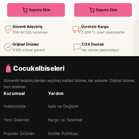
Sepete Ekle
Sepete Ekle
Güvenli Alışveriş
Ücretsiz Kargo
256-bit SSL koruması
2.000 TL üzeri siparişlerde
Orijinal Ürünler
7/24 Destek
%100 orijinal garanti
Her zaman yanınızdayız
Cocukelbiseleri
Güvenilir tedarikçilerden seçilmiş kaliteli ürünler, tek adreste. Orijinal ürünler,
hızlı teslimat.
Kurumsal
Yardım
Hakkımızda
İade ve Değişim
Yeni Gelenler
Kargo ve Teslimat
Popüler Ürünler
Gizlilik Politikası