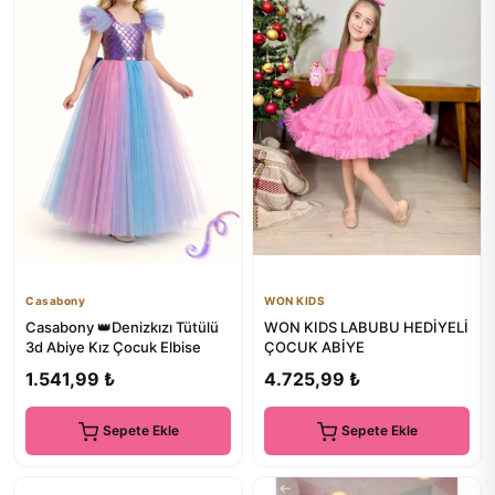
Casabony
WON KIDS
Casabony 👑Denizkızı Tütülü
WON KIDS LABUBU HEDİYELİ
3d Abiye Kız Çocuk Elbise
ÇOCUK ABİYE
1.541,99 ₺
4.725,99 ₺
Sepete Ekle
Sepete Ekle