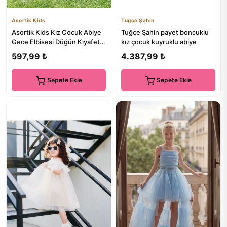
Asortik Kids
Tuğçe Şahin
Asortik Kids Kız Cocuk Abiye
Tuğçe Şahin payet boncuklu
Gece Elbisesi Düğün Kıyafeti
kız çocuk kuyruklu abiye
3-12 Yaş
597,99 ₺
4.387,99 ₺
Sepete Ekle
Sepete Ekle