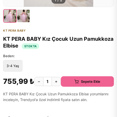
1
/
2
KT PERA BABY
KT PERA BABY Kız Çocuk Uzun Pamukkoza
Elbise
STOKTA
Beden:
3-4 Yaş
755,99 ₺
−
+
Sepete Ekle
KT PERA BABY Kız Çocuk Uzun Pamukkoza Elbise yorumlarını
inceleyin, Trendyol'a özel indirimli fiyata satın alın.