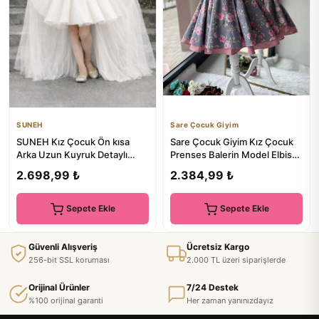
SUNEH
Sare Çocuk Giyim
SUNEH Kız Çocuk Ön kısa
Sare Çocuk Giyim Kız Çocuk
Arka Uzun Kuyruk Detaylı
Prenses Balerin Model Elbise,
Ekru Balo, Parti & Mezuniyet...
Gri Pudra Gül Baskıl...
2.698,99 ₺
2.384,99 ₺
Sepete Ekle
Sepete Ekle
Güvenli Alışveriş
Ücretsiz Kargo
256-bit SSL koruması
2.000 TL üzeri siparişlerde
Orijinal Ürünler
7/24 Destek
%100 orijinal garanti
Her zaman yanınızdayız