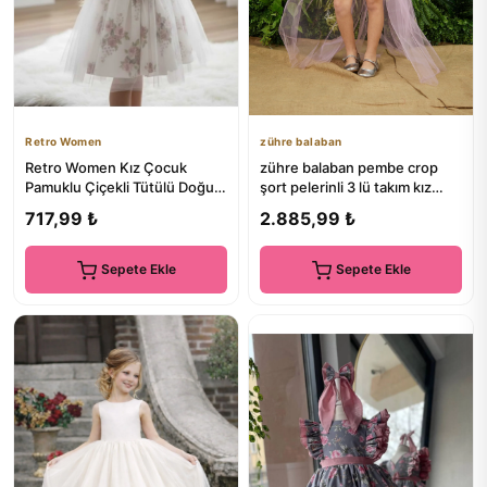
Retro Women
zühre balaban
Retro Women Kız Çocuk
zühre balaban pembe crop
Pamuklu Çiçekli Tütülü Doğum
şort pelerinli 3 lü takım kız
Günü Özel Gün Abiye
çocuk abiye
717,99 ₺
2.885,99 ₺
Günlük...
Sepete Ekle
Sepete Ekle