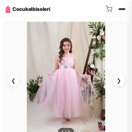
Cocukelbiseleri
❮
❯