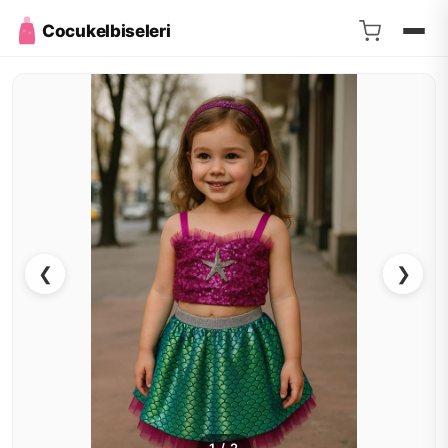
Cocukelbiseleri
❮
❯