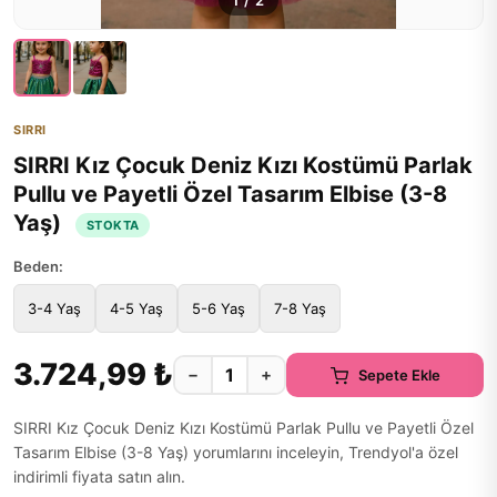
1
/
2
SIRRI
SIRRI Kız Çocuk Deniz Kızı Kostümü Parlak
Pullu ve Payetli Özel Tasarım Elbise (3-8
Yaş)
STOKTA
Beden:
3-4 Yaş
4-5 Yaş
5-6 Yaş
7-8 Yaş
3.724,99 ₺
−
+
Sepete Ekle
SIRRI Kız Çocuk Deniz Kızı Kostümü Parlak Pullu ve Payetli Özel
Tasarım Elbise (3-8 Yaş) yorumlarını inceleyin, Trendyol'a özel
indirimli fiyata satın alın.