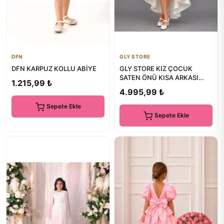
DFN
GLY STORE
DFN KARPUZ KOLLU ABİYE
GLY STORE KIZ ÇOCUK
SATEN ÖNÜ KISA ARKASI
1.215,99 ₺
UZUN MEZUNİYET & DÜĞÜN
4.995,99 ₺
ABİYE
Sepete Ekle
Sepete Ekle