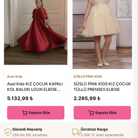
Asel Kids
SÜSLÜ PİNK KİDS
Asel Kids KIZ ÇOCUK KAPALI
SÜSLÜ PİNK KİDS KIZ ÇOCUK
KOL BALON UZUN ELBİSE
TÜLLÜ PRENSES ELBİSE
FİYONK DETAYLI SADE ŞIK
5.132,99 ₺
2.295,99 ₺
Sepete Ekle
Sepete Ekle
Güvenli Alışveriş
Ücretsiz Kargo
256-bit SSL koruması
2.000 TL üzeri siparişlerde