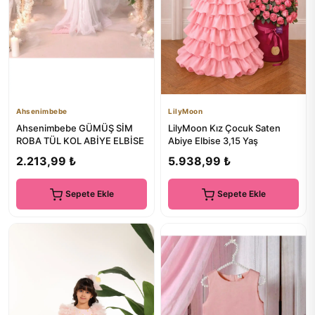
Ahsenimbebe
LilyMoon
Ahsenimbebe GÜMÜŞ SİM
LilyMoon Kız Çocuk Saten
ROBA TÜL KOL ABİYE ELBİSE
Abiye Elbise 3,15 Yaş
2.213,99 ₺
5.938,99 ₺
Sepete Ekle
Sepete Ekle