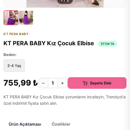
1
/
2
KT PERA BABY
KT PERA BABY Kız Çocuk Elbise
STOKTA
Beden:
3-4 Yaş
755,99 ₺
−
+
Sepete Ekle
KT PERA BABY Kız Çocuk Elbise yorumlarını inceleyin, Trendyol'a
özel indirimli fiyata satın alın.
Ürün Açıklaması
Özellikler