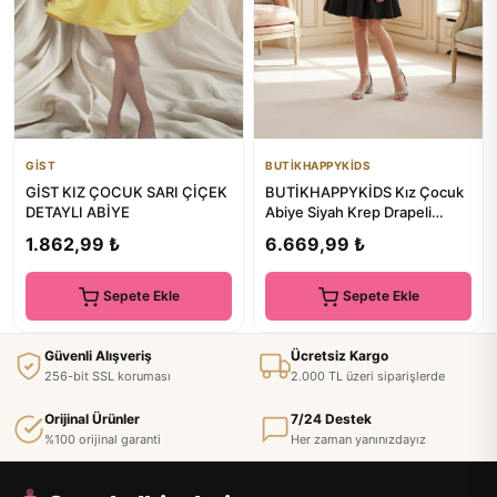
GİST
BUTİKHAPPYKİDS
GİST KIZ ÇOCUK SARI ÇİÇEK
BUTİKHAPPYKİDS Kız Çocuk
DETAYLI ABİYE
Abiye Siyah Krep Drapeli
Asimetrik Omuz ve Tül
1.862,99 ₺
6.669,99 ₺
Detay...
Sepete Ekle
Sepete Ekle
Güvenli Alışveriş
Ücretsiz Kargo
256-bit SSL koruması
2.000 TL üzeri siparişlerde
Orijinal Ürünler
7/24 Destek
%100 orijinal garanti
Her zaman yanınızdayız