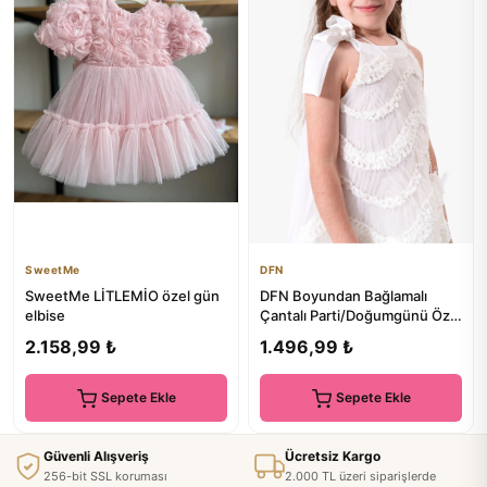
SweetMe
DFN
SweetMe LİTLEMİO özel gün
DFN Boyundan Bağlamalı
elbise
Çantalı Parti/Doğumgünü Özel
Gün Abiye Elbise
2.158,99 ₺
1.496,99 ₺
Sepete Ekle
Sepete Ekle
Güvenli Alışveriş
Ücretsiz Kargo
256-bit SSL koruması
2.000 TL üzeri siparişlerde