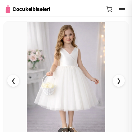
Cocukelbiseleri
❮
❯