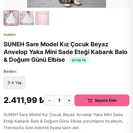
1
/
3
SUNEH
SUNEH Sare Model Kız Çocuk Beyaz
Anvelop Yaka Mini Sade Eteği Kabarık Balo
& Doğum Günü Elbise
STOKTA
Beden:
3-4 Yaş
2.411,99 ₺
−
+
Sepete Ekle
SUNEH Sare Model Kız Çocuk Beyaz Anvelop Yaka Mini Sade
Eteği Kabarık Balo & Doğum Günü Elbise yorumlarını inceleyin,
Trendyol'a özel indirimli fiyata satın alın.