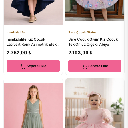
nsmkidslife
Sare Çocuk Giyim
nsmkidslife Kız Çocuk
Sare Çocuk Giyim Kız Çocuk
Lacivert Renk Asimetrik Etek
Tek Omuz Çiçekli Abiye
Detaylı Sade Şık Saten Bal...
2.752,99 ₺
2.193,99 ₺
Sepete Ekle
Sepete Ekle