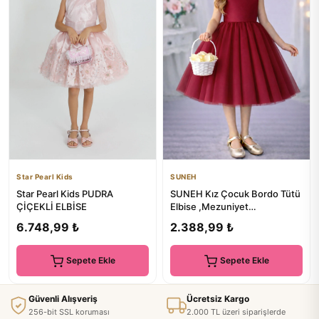
Star Pearl Kids
SUNEH
Star Pearl Kids PUDRA
SUNEH Kız Çocuk Bordo Tütü
ÇİÇEKLİ ELBİSE
Elbise ,Mezuniyet
Doğumgünü Elbise
6.748,99 ₺
2.388,99 ₺
Sepete Ekle
Sepete Ekle
Güvenli Alışveriş
Ücretsiz Kargo
256-bit SSL koruması
2.000 TL üzeri siparişlerde