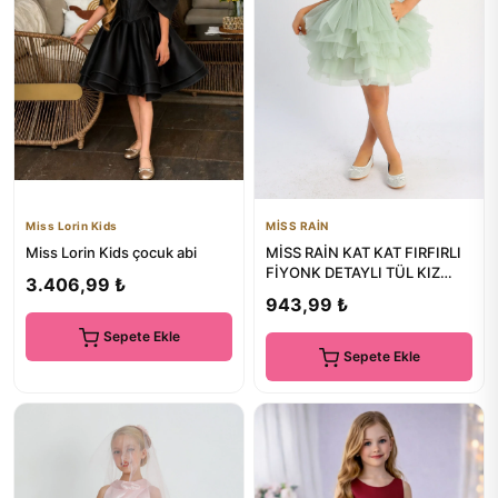
Miss Lorin Kids
MİSS RAİN
Miss Lorin Kids çocuk abi
MİSS RAİN KAT KAT FIRFIRLI
FİYONK DETAYLI TÜL KIZ
3.406,99 ₺
ÇOCUK ABİYE ELBİSE
943,99 ₺
Sepete Ekle
Sepete Ekle