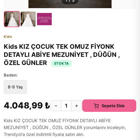
1
/
3
Kids
Kids KIZ ÇOCUK TEK OMUZ FİYONK
DETAYLI ABİYE MEZUNİYET , DÜĞÜN ,
ÖZEL GÜNLER
STOKTA
Beden:
8-9 Yaş
4.048,99 ₺
−
+
Sepete Ekle
Kids KIZ ÇOCUK TEK OMUZ FİYONK DETAYLI ABİYE
MEZUNİYET , DÜĞÜN , ÖZEL GÜNLER yorumlarını inceleyin,
Trendyol'a özel indirimli fiyata satın alın.