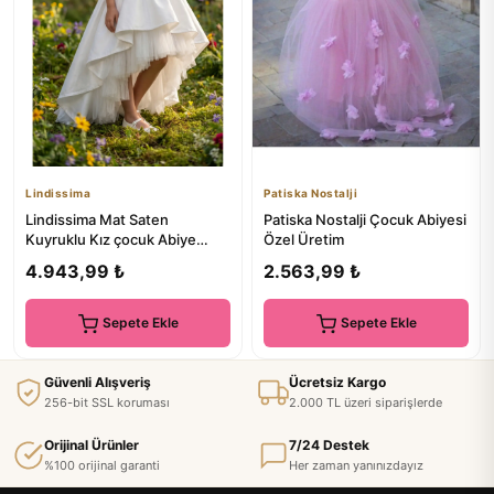
Lindissima
Patiska Nostalji
Lindissima Mat Saten
Patiska Nostalji Çocuk Abiyesi
Kuyruklu Kız çocuk Abiye
Özel Üretim
Elbise, Düğün, Nişan, Doğum
4.943,99 ₺
2.563,99 ₺
Gün...
Sepete Ekle
Sepete Ekle
Güvenli Alışveriş
Ücretsiz Kargo
256-bit SSL koruması
2.000 TL üzeri siparişlerde
Orijinal Ürünler
7/24 Destek
%100 orijinal garanti
Her zaman yanınızdayız