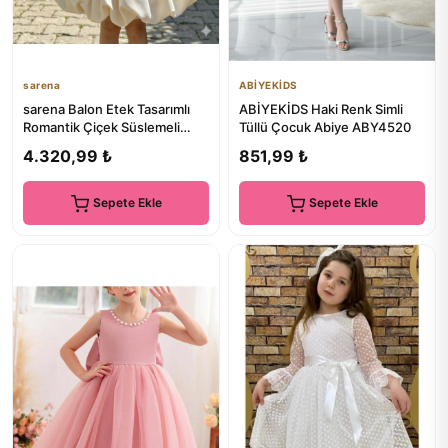
sarena
ABİYEKİDS
sarena Balon Etek Tasarımlı
ABİYEKİDS Haki Renk Simli
Romantik Çiçek Süslemeli
Tüllü Çocuk Abiye ABY4520
Krem Abiye Elbise
4.320,99 ₺
851,99 ₺
Sepete Ekle
Sepete Ekle