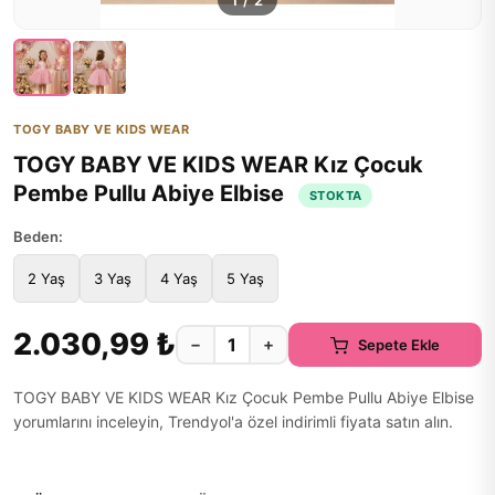
1
/
2
TOGY BABY VE KIDS WEAR
TOGY BABY VE KIDS WEAR Kız Çocuk
Pembe Pullu Abiye Elbise
STOKTA
Beden:
2 Yaş
3 Yaş
4 Yaş
5 Yaş
2.030,99 ₺
−
+
Sepete Ekle
TOGY BABY VE KIDS WEAR Kız Çocuk Pembe Pullu Abiye Elbise
yorumlarını inceleyin, Trendyol'a özel indirimli fiyata satın alın.