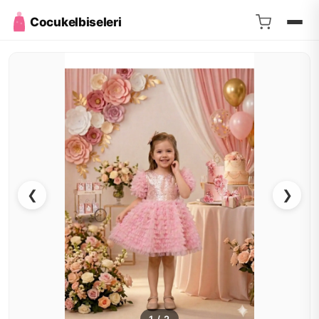
Cocukelbiseleri
❮
❯