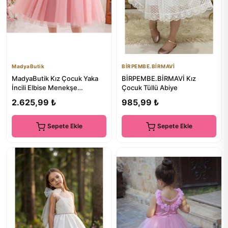
MadyaButik
BİRPEMBE.BİRMAVİ
MadyaButik Kız Çocuk Yaka
BİRPEMBE.BİRMAVİ Kız
İncili Elbise Menekşe
Çocuk Tüllü Abiye
Modelimiz Doğum Günü
2.625,99 ₺
985,99 ₺
Mezuniye...
Sepete Ekle
Sepete Ekle