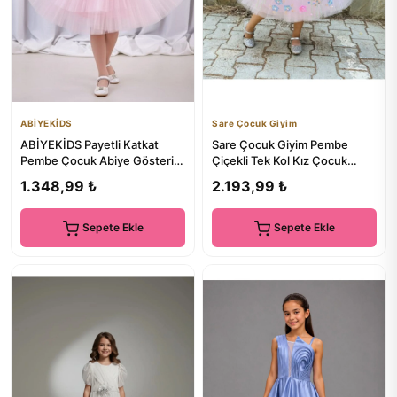
ABİYEKİDS
Sare Çocuk Giyim
ABİYEKİDS Payetli Katkat
Sare Çocuk Giyim Pembe
Pembe Çocuk Abiye Gösteri
Çiçekli Tek Kol Kız Çocuk
Parti Elbisesi 23nisan Elb...
Abiye Elbise
1.348,99 ₺
2.193,99 ₺
Sepete Ekle
Sepete Ekle