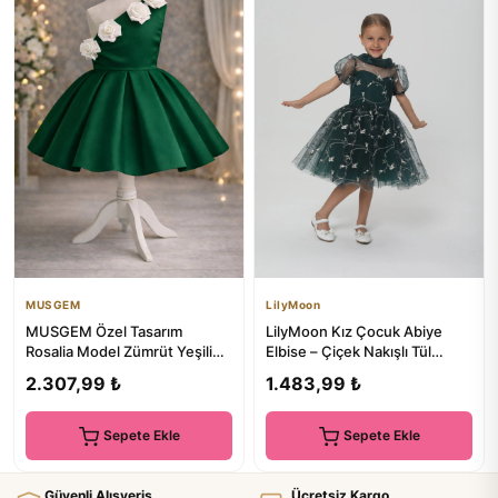
MUSGEM
LilyMoon
MUSGEM Özel Tasarım
LilyMoon Kız Çocuk Abiye
Rosalia Model Zümrüt Yeşili
Elbise – Çiçek Nakışlı Tül
renk Kolsuz Gül Aksesuar
Elbise
2.307,99 ₺
1.483,99 ₺
Deta...
Sepete Ekle
Sepete Ekle
Güvenli Alışveriş
Ücretsiz Kargo