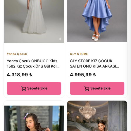
Yonca Çocuk
GLY STORE
Yonca Çocuk ONBUCO Kids
GLY STORE KIZ ÇOCUK
1582 Kız Çocuk Önü Gül Kollu
SATEN ÖNÜ KISA ARKASI
Uzun Abiye
UZUN MEZUNİYET & DÜĞÜN
4.318,99 ₺
4.995,99 ₺
ABİYE
Sepete Ekle
Sepete Ekle