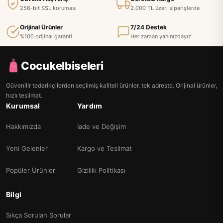
256-bit SSL koruması
2.000 TL üzeri siparişlerde
Orijinal Ürünler
7/24 Destek
%100 orijinal garanti
Her zaman yanınızdayız
Cocukelbiseleri
Güvenilir tedarikçilerden seçilmiş kaliteli ürünler, tek adreste. Orijinal ürünler,
hızlı teslimat.
Kurumsal
Yardım
Hakkımızda
İade ve Değişim
Yeni Gelenler
Kargo ve Teslimat
Popüler Ürünler
Gizlilik Politikası
Bilgi
Sıkça Sorulan Sorular