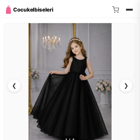
Cocukelbiseleri
❮
❯