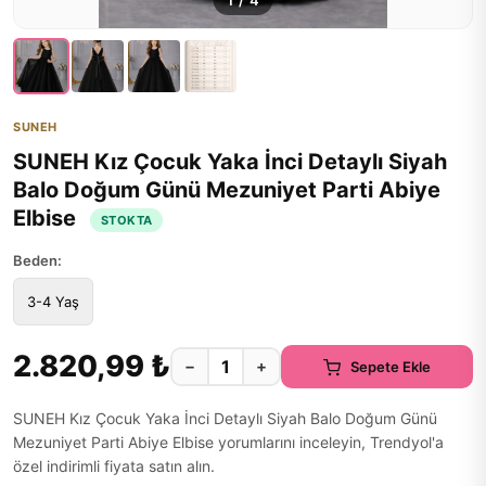
1
/
4
SUNEH
SUNEH Kız Çocuk Yaka İnci Detaylı Siyah
Balo Doğum Günü Mezuniyet Parti Abiye
Elbise
STOKTA
Beden:
3-4 Yaş
2.820,99 ₺
−
+
Sepete Ekle
SUNEH Kız Çocuk Yaka İnci Detaylı Siyah Balo Doğum Günü
Mezuniyet Parti Abiye Elbise yorumlarını inceleyin, Trendyol'a
özel indirimli fiyata satın alın.