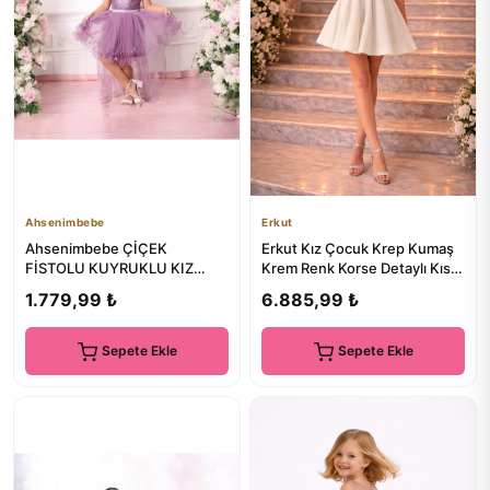
Ahsenimbebe
Erkut
Ahsenimbebe ÇİÇEK
Erkut Kız Çocuk Krep Kumaş
FİSTOLU KUYRUKLU KIZ
Krem Renk Korse Detaylı Kısa
ÇOCUK ABİYE ELBİSE 5-10
Abiye Elbise
1.779,99 ₺
6.885,99 ₺
YAŞ
Sepete Ekle
Sepete Ekle