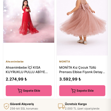
Ahsenimbebe
MONİTA
Ahsenimbebe İÇİ KISA
MONİTA Kız Çocuk Tüllü
KUYRUKLU PULLU ABİYE
Prenses Elbise Fiyonk Detaylı
ELBİSE
3-7 Yaş – Özel Gün & Dav...
2.274,99 ₺
3.592,99 ₺
Sepete Ekle
Sepete Ekle
Güvenli Alışveriş
Ücretsiz Kargo
256-bit SSL koruması
2.000 TL üzeri siparişlerde