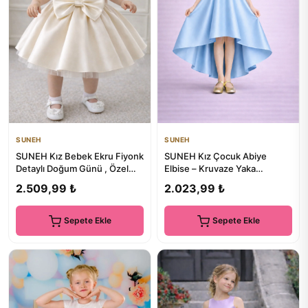
SUNEH
SUNEH
SUNEH Kız Bebek Ekru Fiyonk
SUNEH Kız Çocuk Abiye
Detaylı Doğum Günü , Özel
Elbise – Kruvaze Yaka
Gün Elbise
Asimetrik Kesim, Mezuniyet &
2.509,99 ₺
2.023,99 ₺
Düğü...
Sepete Ekle
Sepete Ekle