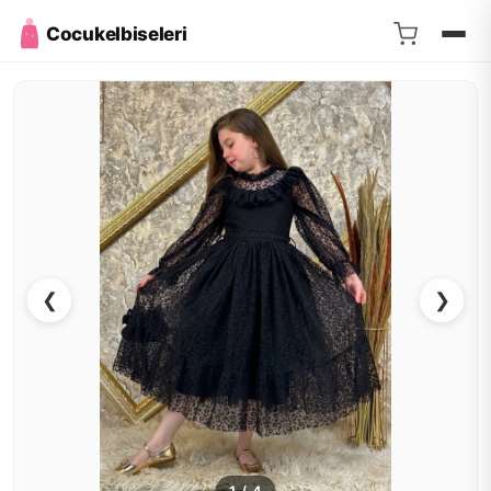
Cocukelbiseleri
❮
❯