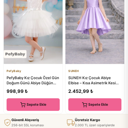
PefyBaby
SUNEH
PefyBaby Kız Çocuk Özel Gün
SUNEH Kız Çocuk Abiye
Doğum Günü Abiye Düğün
Elbise – Kısa Asimetrik Kesim,
Pullu Tüllü Elbise
Mezuniyet & Düğün Elbisesi
998,99 ₺
2.452,99 ₺
Sepete Ekle
Sepete Ekle
Güvenli Alışveriş
Ücretsiz Kargo
256-bit SSL koruması
2.000 TL üzeri siparişlerde