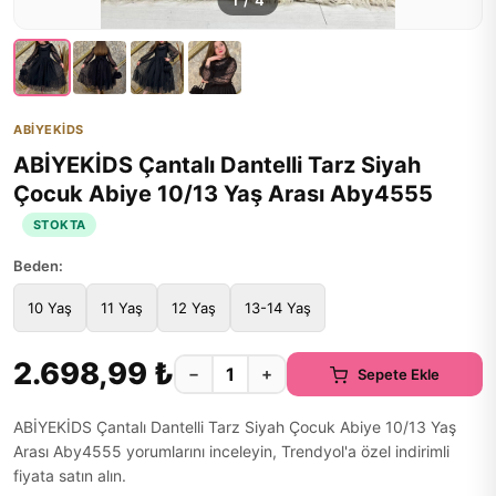
1
/
4
ABİYEKİDS
ABİYEKİDS Çantalı Dantelli Tarz Siyah
Çocuk Abiye 10/13 Yaş Arası Aby4555
STOKTA
Beden:
10 Yaş
11 Yaş
12 Yaş
13-14 Yaş
2.698,99 ₺
−
+
Sepete Ekle
ABİYEKİDS Çantalı Dantelli Tarz Siyah Çocuk Abiye 10/13 Yaş
Arası Aby4555 yorumlarını inceleyin, Trendyol'a özel indirimli
fiyata satın alın.