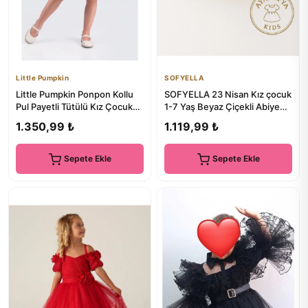
Little Pumpkin
SOFYELLA
Little Pumpkin Ponpon Kollu
SOFYELLA 23 Nisan Kız çocuk
Pul Payetli Tütülü Kız Çocuk
1-7 Yaş Beyaz Çiçekli Abiye
Abiye Elbise
Elbise Doğum Günü Ve ...
1.350,99 ₺
1.119,99 ₺
Sepete Ekle
Sepete Ekle