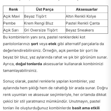
Renk
Üst Parça
Aksesuarlar
Açık Mavi
Beyaz Tişört
Altın Renkli Kolye
Pembe
Krem Rengi Bluz
Pastel Renkli Çanta
Açık Sarı
Gri Oversize Tişört
Beyaz Sneakers
Bu kombinlerin yanı sıra, pastel renklerdeki kot
pantolonlarınızı
şort
veya
etek
gibi alternatif parçalarla da
değerlendirebilirsiniz. Örneğin, açık pembe bir şort ile
beyaz bir bluz, yaz aylarında rahat ve şık bir görünüm sunar.
Ayrıca,
doğal tonlarda
aksesuarlar kullanarak kombininizi
tamamlayabilirsiniz.
Sonuç olarak, pastel renklerle yapılan kombinler, yaz
aylarında hem şıklığı hem de rahatlığı bir arada sunar. Doğru
renk uyumları ve aksesuar seçimleriyle, her ortamda dikkat
çekici bir stil yaratmanız mümkündür. Unutmayın, pastel
tonları ile oluşturduğunuz kombinlerde
basit ama etkili