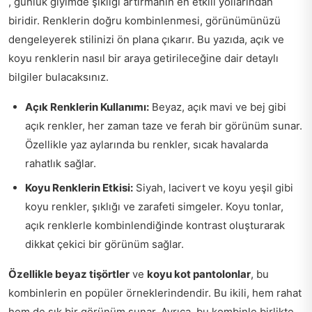
, günlük giyimde şıklığı artırmanın en etkili yollarından
biridir. Renklerin doğru kombinlenmesi, görünümünüzü
dengeleyerek stilinizi ön plana çıkarır. Bu yazıda, açık ve
koyu renklerin nasıl bir araya getirileceğine dair detaylı
bilgiler bulacaksınız.
Açık Renklerin Kullanımı:
Beyaz, açık mavi ve bej gibi
açık renkler, her zaman taze ve ferah bir görünüm sunar.
Özellikle yaz aylarında bu renkler, sıcak havalarda
rahatlık sağlar.
Koyu Renklerin Etkisi:
Siyah, lacivert ve koyu yeşil gibi
koyu renkler, şıklığı ve zarafeti simgeler. Koyu tonlar,
açık renklerle kombinlendiğinde kontrast oluşturarak
dikkat çekici bir görünüm sağlar.
Özellikle beyaz tişörtler
ve
koyu kot pantolonlar
, bu
kombinlerin en popüler örneklerindendir. Bu ikili, hem rahat
hem de şık bir görünüm sunar. Ayrıca, bu kombinle birlikte