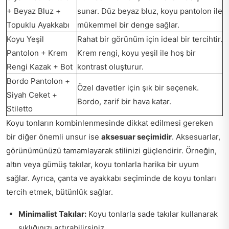
+ Beyaz Bluz +
sunar. Düz beyaz bluz, koyu pantolon ile
Topuklu Ayakkabı
mükemmel bir denge sağlar.
Koyu Yeşil
Rahat bir görünüm için ideal bir tercihtir.
Pantolon + Krem
Krem rengi, koyu yeşil ile hoş bir
Rengi Kazak + Bot
kontrast oluşturur.
Bordo Pantolon +
Özel davetler için şık bir seçenek.
Siyah Ceket +
Bordo, zarif bir hava katar.
Stiletto
Koyu tonların kombinlenmesinde dikkat edilmesi gereken
bir diğer önemli unsur ise
aksesuar seçimidir
. Aksesuarlar,
görünümünüzü tamamlayarak stilinizi güçlendirir. Örneğin,
altın veya gümüş takılar, koyu tonlarla harika bir uyum
sağlar. Ayrıca, çanta ve ayakkabı seçiminde de koyu tonları
tercih etmek, bütünlük sağlar.
Minimalist Takılar:
Koyu tonlarla sade takılar kullanarak
şıklığınızı artırabilirsiniz.