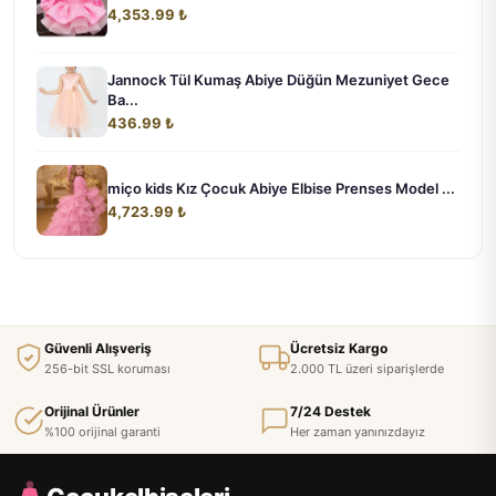
4,353.99 ₺
Jannock Tül Kumaş Abiye Düğün Mezuniyet Gece
Ba...
436.99 ₺
miço kids Kız Çocuk Abiye Elbise Prenses Model ...
4,723.99 ₺
Güvenli Alışveriş
Ücretsiz Kargo
256-bit SSL koruması
2.000 TL üzeri siparişlerde
Orijinal Ürünler
7/24 Destek
%100 orijinal garanti
Her zaman yanınızdayız