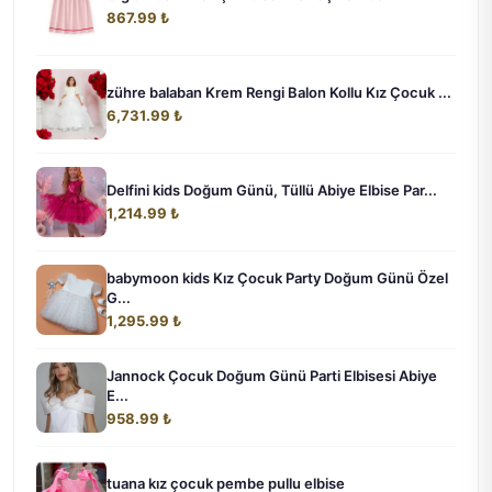
867.99 ₺
zühre balaban Krem Rengi Balon Kollu Kız Çocuk ...
6,731.99 ₺
Delfini kids Doğum Günü, Tüllü Abiye Elbise Par...
1,214.99 ₺
babymoon kids Kız Çocuk Party Doğum Günü Özel
G...
1,295.99 ₺
Jannock Çocuk Doğum Günü Parti Elbisesi Abiye
E...
958.99 ₺
tuana kız çocuk pembe pullu elbise