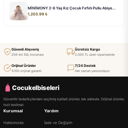
MİNİMONY 2-6 Yaş Kız Çocuk Fırfırlı Pullu Abiye...
1,203.99 ₺
Güvenli Alışveriş
Ücretsiz Kargo
256-bit SSL koruması
2.000 TL üzeri siparişlerde
Orijinal Ürünler
7/24 Destek
%100 orijinal garanti
Her zaman yanınızdayız
Cocukelbiseleri
Güvenilir tedarikçilerden seçilmiş kaliteli ürünler, tek adreste. Orijinal ürünler,
hızlı teslimat.
Kurumsal
Yardım
Hakkımızda
İade ve Değişim