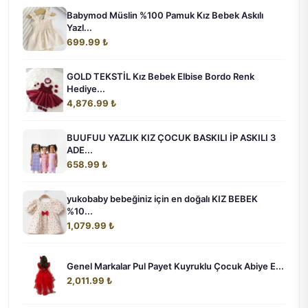
Babymod Müslin %100 Pamuk Kız Bebek Askılı
Yazl...
699.99 ₺
GOLD TEKSTİL Kız Bebek Elbise Bordo Renk
Hediye...
4,876.99 ₺
BUUFUU YAZLIK KIZ ÇOCUK BASKILI İP ASKILI 3
ADE...
658.99 ₺
yukobaby bebeğiniz için en doğalı KIZ BEBEK
%10...
1,079.99 ₺
Genel Markalar Pul Payet Kuyruklu Çocuk Abiye E...
2,011.99 ₺