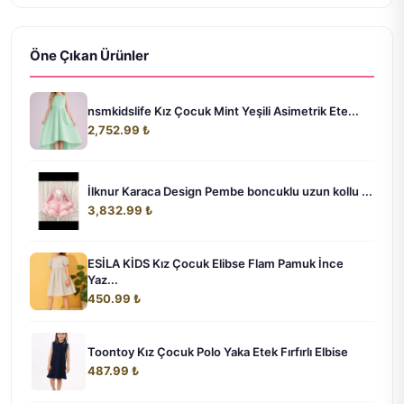
Öne Çıkan Ürünler
nsmkidslife Kız Çocuk Mint Yeşili Asimetrik Ete...
2,752.99 ₺
İlknur Karaca Design Pembe boncuklu uzun kollu ...
3,832.99 ₺
ESİLA KİDS Kız Çocuk Elibse Flam Pamuk İnce
Yaz...
450.99 ₺
Toontoy Kız Çocuk Polo Yaka Etek Fırfırlı Elbise
487.99 ₺