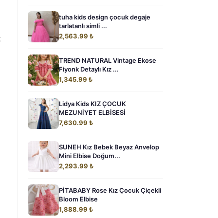
tuha kids design çocuk degaje
tarlatanlı simli ...
2,563.99 ₺
k
TREND NATURAL Vintage Ekose
Fiyonk Detaylı Kız ...
1,345.99 ₺
Lidya Kids KIZ ÇOCUK
MEZUNİYET ELBİSESİ
7,630.99 ₺
SUNEH Kız Bebek Beyaz Anvelop
Mini Elbise Doğum...
2,293.99 ₺
PİTABABY Rose Kız Çocuk Çiçekli
Bloom Elbise
1,888.99 ₺