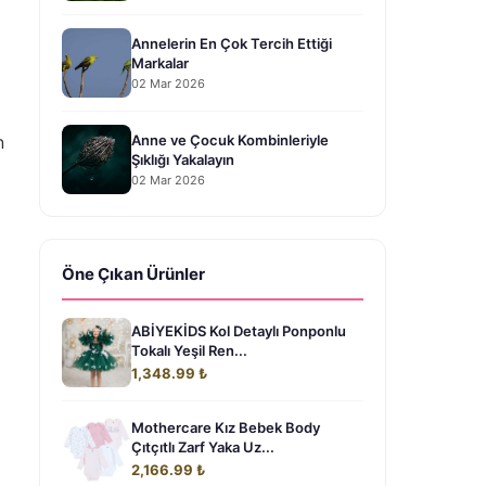
Annelerin En Çok Tercih Ettiği
Markalar
02 Mar 2026
Anne ve Çocuk Kombinleriyle
n
Şıklığı Yakalayın
02 Mar 2026
Öne Çıkan Ürünler
ABİYEKİDS Kol Detaylı Ponponlu
Tokalı Yeşil Ren...
1,348.99 ₺
Mothercare Kız Bebek Body
Çıtçıtlı Zarf Yaka Uz...
2,166.99 ₺