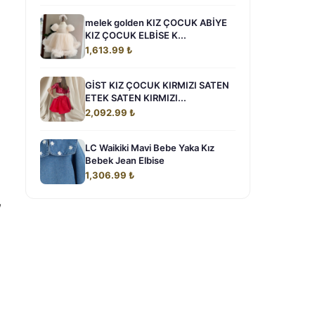
melek golden KIZ ÇOCUK ABİYE
KIZ ÇOCUK ELBİSE K...
1,613.99 ₺
GİST KIZ ÇOCUK KIRMIZI SATEN
ETEK SATEN KIRMIZI...
2,092.99 ₺
LC Waikiki Mavi Bebe Yaka Kız
Bebek Jean Elbise
1,306.99 ₺
,