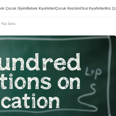
kek Çocuk Giyim
Bebek Kıyafetleri
Çocuk Kostüm
Okul Kıyafetleri
Kız Ç
n Yüz Soru