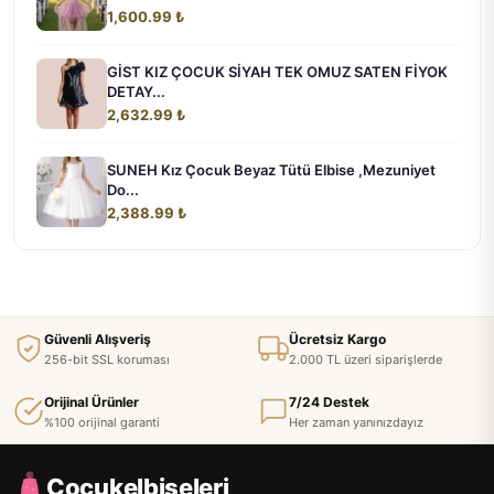
1,600.99 ₺
GİST KIZ ÇOCUK SİYAH TEK OMUZ SATEN FİYOK
DETAY...
2,632.99 ₺
SUNEH Kız Çocuk Beyaz Tütü Elbise ,Mezuniyet
Do...
2,388.99 ₺
Güvenli Alışveriş
Ücretsiz Kargo
256-bit SSL koruması
2.000 TL üzeri siparişlerde
Orijinal Ürünler
7/24 Destek
%100 orijinal garanti
Her zaman yanınızdayız
Cocukelbiseleri