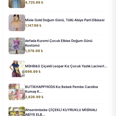
4,725.99 ₺
Mixie Gold Doğum Günü, Tüllü Abiye Parti Elbisesi
1,147.99 ₺
defada Kuromi Çocuk Elbise Doğum Günü
Kostümü
1,078.99 ₺
MSHB&G Çiçekli Leopar Kız Çocuk Yazlık Lacivert...
696.99 ₺
BUTİKHAPPYKİDS Kız Bebek Pembe Caroline
Kumaş K...
2,826.99 ₺
Ahsenimbebe ÇİÇEKLİ KUYRUKLU MİSİNALI
ABİYE ELB...