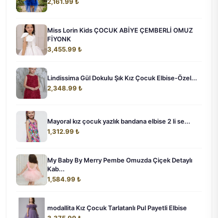
2,161.99 ₺
Miss Lorin Kids ÇOCUK ABİYE ÇEMBERLİ OMUZ
FİYONK
3,455.99 ₺
Lindissima Gül Dokulu Şık Kız Çocuk Elbise-Özel...
2,348.99 ₺
Mayoral kız çocuk yazlık bandana elbise 2 li se...
1,312.99 ₺
My Baby By Merry Pembe Omuzda Çiçek Detaylı
Kab...
1,584.99 ₺
modallita Kız Çocuk Tarlatanlı Pul Payetli Elbise
3,375.99 ₺