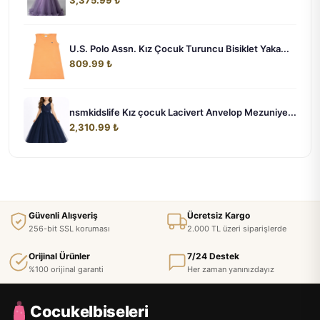
U.S. Polo Assn. Kız Çocuk Turuncu Bisiklet Yaka...
809.99 ₺
nsmkidslife Kız çocuk Lacivert Anvelop Mezuniye...
2,310.99 ₺
Güvenli Alışveriş
Ücretsiz Kargo
256-bit SSL koruması
2.000 TL üzeri siparişlerde
Orijinal Ürünler
7/24 Destek
%100 orijinal garanti
Her zaman yanınızdayız
Cocukelbiseleri