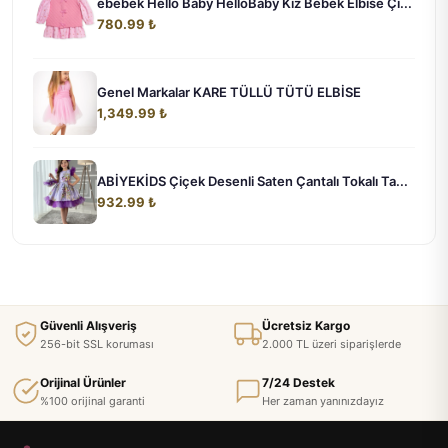
ebebek Hello Baby HelloBaby Kız Bebek Elbise Çi...
780.99 ₺
Genel Markalar KARE TÜLLÜ TÜTÜ ELBİSE
1,349.99 ₺
ABİYEKİDS Çiçek Desenli Saten Çantalı Tokalı Ta...
932.99 ₺
Güvenli Alışveriş
Ücretsiz Kargo
256-bit SSL koruması
2.000 TL üzeri siparişlerde
Orijinal Ürünler
7/24 Destek
%100 orijinal garanti
Her zaman yanınızdayız