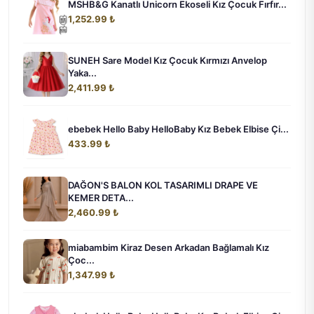
MSHB&G Kanatlı Unicorn Ekoseli Kız Çocuk Fırfır...
1,252.99 ₺
SUNEH Sare Model Kız Çocuk Kırmızı Anvelop
Yaka...
2,411.99 ₺
ebebek Hello Baby HelloBaby Kız Bebek Elbise Çi...
433.99 ₺
DAĞON'S BALON KOL TASARIMLI DRAPE VE
KEMER DETA...
2,460.99 ₺
miabambim Kiraz Desen Arkadan Bağlamalı Kız
Çoc...
1,347.99 ₺