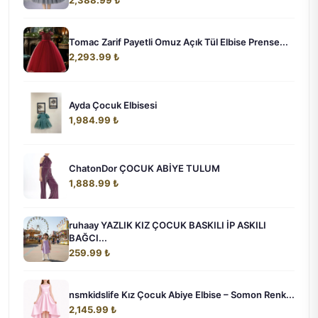
Tomac Zarif Payetli Omuz Açık Tül Elbise Prense...
2,293.99 ₺
Ayda Çocuk Elbisesi
1,984.99 ₺
ChatonDor ÇOCUK ABİYE TULUM
1,888.99 ₺
ruhaay YAZLIK KIZ ÇOCUK BASKILI İP ASKILI
BAĞCI...
259.99 ₺
nsmkidslife Kız Çocuk Abiye Elbise – Somon Renk...
2,145.99 ₺