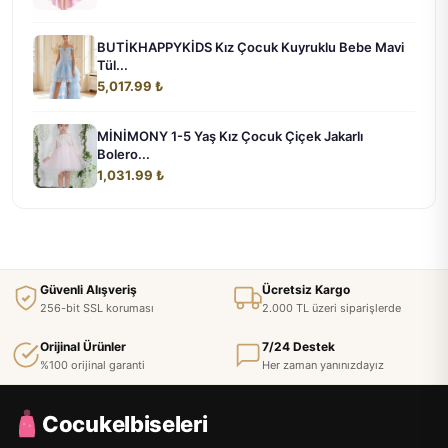
BUTİKHAPPYKİDS Kız Çocuk Kuyruklu Bebe Mavi
Tül...
5,017.99 ₺
MİNİMONY 1-5 Yaş Kız Çocuk Çiçek Jakarlı
Bolero...
1,031.99 ₺
Güvenli Alışveriş
Ücretsiz Kargo
256-bit SSL koruması
2.000 TL üzeri siparişlerde
Orijinal Ürünler
7/24 Destek
%100 orijinal garanti
Her zaman yanınızdayız
Cocukelbiseleri