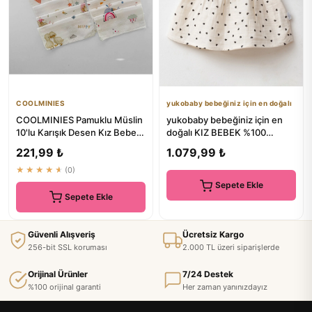
COOLMINIES
yukobaby bebeğiniz için en doğalı
COOLMINIES Pamuklu Müslin
yukobaby bebeğiniz için en
10'lu Karışık Desen Kız Bebek
doğalı KIZ BEBEK %100
Ağız Mendili - Yumuşa...
PAMUKLU ÇİFT KAT MÜSLİN
221,99 ₺
1.079,99 ₺
KALP...
★★★★★
(0)
Sepete Ekle
Sepete Ekle
Güvenli Alışveriş
Ücretsiz Kargo
256-bit SSL koruması
2.000 TL üzeri siparişlerde
Orijinal Ürünler
7/24 Destek
%100 orijinal garanti
Her zaman yanınızdayız