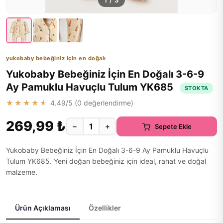
1
/
3
yukobaby bebeğiniz için en doğalı
Yukobaby Bebeğiniz İçin En Doğalı 3-6-9
Ay Pamuklu Havuçlu Tulum YK685
STOKTA
★★★★★
4.49
/5 (
0
değerlendirme)
269,99 ₺
−
+
Sepete Ekle
Yukobaby Bebeğiniz İçin En Doğalı 3-6-9 Ay Pamuklu Havuçlu
Tulum YK685. Yeni doğan bebeğiniz için ideal, rahat ve doğal
malzeme.
Ürün Açıklaması
Özellikler