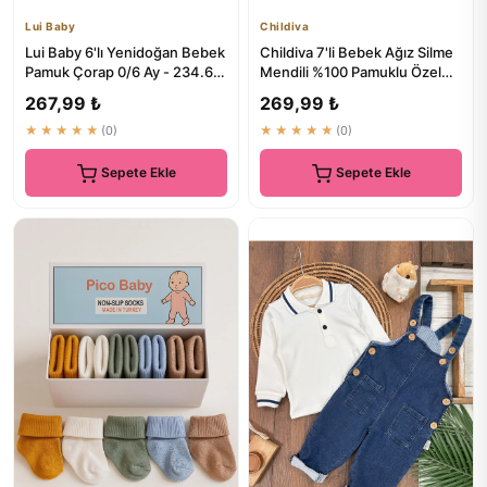
Lui Baby
Childiva
Lui Baby 6'lı Yenidoğan Bebek
Childiva 7'li Bebek Ağız Silme
Pamuk Çorap 0/6 Ay - 234.64
Mendili %100 Pamuklu Özel
TL
Seri
267,99 ₺
269,99 ₺
★★★★★
(0)
★★★★★
(0)
Sepete Ekle
Sepete Ekle