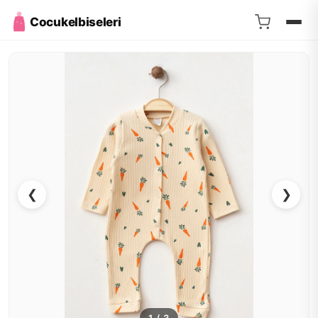
Cocukelbiseleri
❮
❯