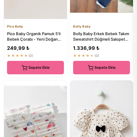
Pico Baby
Bolly Baby
Pico Baby Organik Pamuk 5'li
Bolly Baby Erkek Bebek Takım
Bebek Çorabı - Yeni Doğan
Sweatshirt Düğmeli Salopet
İçin Premium Çorap Seti
Likralı
249,99 ₺
1.336,99 ₺
★★★★★
(0)
★★★★★
(0)
Sepete Ekle
Sepete Ekle