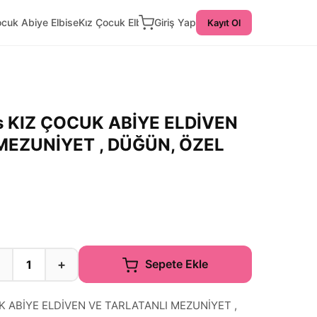
ocuk Abiye Elbise
Kız Çocuk Elbise
Giriş Yap
Kayıt Ol
s KIZ ÇOCUK ABİYE ELDİVEN
MEZUNİYET , DÜĞÜN, ÖZEL
−
+
Sepete Ekle
K ABİYE ELDİVEN VE TARLATANLI MEZUNİYET ,