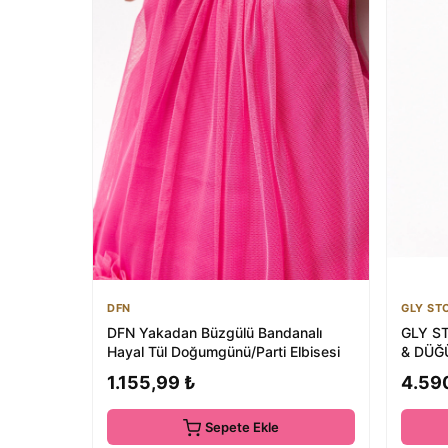
DFN
GLY ST
DFN Yakadan Büzgülü Bandanalı
GLY S
Hayal Tül Doğumgünü/Parti Elbisesi
& DÜĞ
1.155,99 ₺
4.59
Sepete Ekle