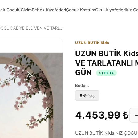
kek Çocuk Giyim
Bebek Kıyafetleri
Çocuk Kostüm
Okul Kıyafetleri
Kız Ç
ÇOCUK ABİYE ELDİVEN VE TARL...
UZUN BUTİK Kids
UZUN BUTİK Kid
VE TARLATANLI 
GÜN
STOKTA
Beden:
8-9 Yaş
4.453,99 ₺
UZUN BUTİK Kids KIZ ÇOCU