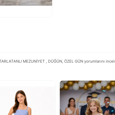
ATANLI MEZUNİYET , DÜĞÜN, ÖZEL GÜN yorumlarını inceleyin, T