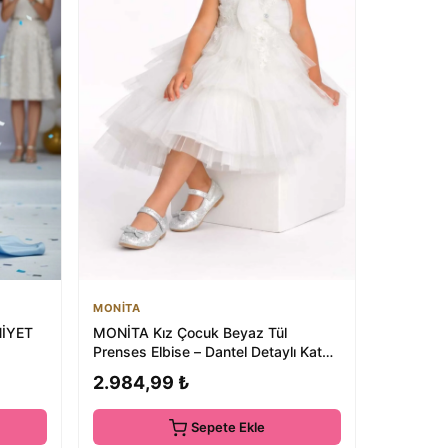
MONİTA
NİYET
MONİTA Kız Çocuk Beyaz Tül
Prenses Elbise – Dantel Detaylı Kat
Kat Tül Özel G...
2.984,99 ₺
Sepete Ekle