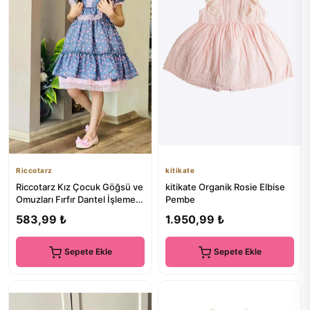
Riccotarz
kitikate
Riccotarz Kız Çocuk Göğsü ve
kitikate Organik Rosie Elbise
Omuzları Fırfır Dantel İşlemeli
Pembe
Üzeri Çiçek Deta...
583,99 ₺
1.950,99 ₺
Sepete Ekle
Sepete Ekle