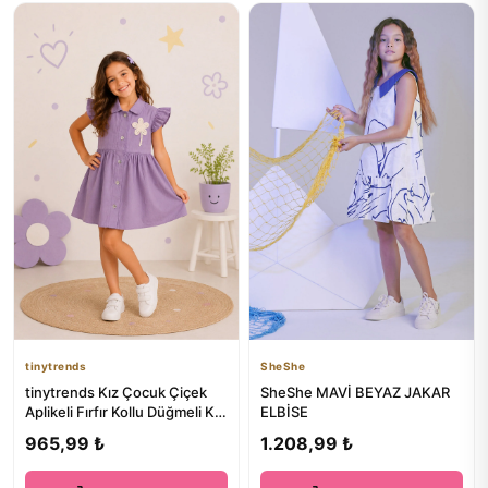
tinytrends
SheShe
tinytrends Kız Çocuk Çiçek
SheShe MAVİ BEYAZ JAKAR
Aplikeli Fırfır Kollu Düğmeli Kot
ELBİSE
Elbise
965,99 ₺
1.208,99 ₺