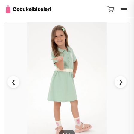
Cocukelbiseleri
❮
❯