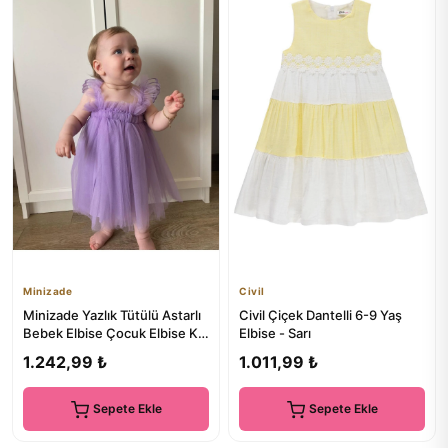
Minizade
Civil
Minizade Yazlık Tütülü Astarlı
Civil Çiçek Dantelli 6-9 Yaş
Bebek Elbise Çocuk Elbise Kız
Elbise - Sarı
Çocuk Doğum Günü...
1.242,99 ₺
1.011,99 ₺
Sepete Ekle
Sepete Ekle