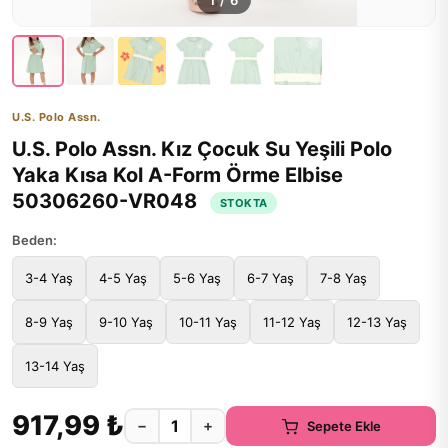
1
/
6
U.S. Polo Assn.
U.S. Polo Assn. Kız Çocuk Su Yeşili Polo
Yaka Kısa Kol A-Form Örme Elbise
50306260-VR048
STOKTA
Beden:
3-4 Yaş
4-5 Yaş
5-6 Yaş
6-7 Yaş
7-8 Yaş
8-9 Yaş
9-10 Yaş
10-11 Yaş
11-12 Yaş
12-13 Yaş
13-14 Yaş
917,99 ₺
−
+
Sepete Ekle