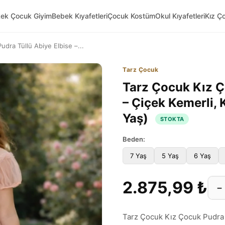
kek Çocuk Giyim
Bebek Kıyafetleri
Çocuk Kostüm
Okul Kıyafetleri
Kız Ç
dra Tüllü Abiye Elbise –...
Tarz Çocuk
Tarz Çocuk Kız Ç
– Çiçek Kemerli, 
Yaş)
STOKTA
Beden:
7 Yaş
5 Yaş
6 Yaş
2.875,99 ₺
−
Tarz Çocuk Kız Çocuk Pudra T