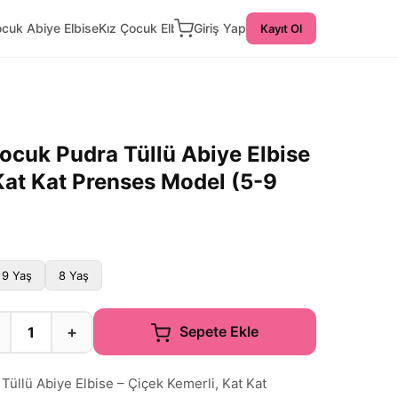
ocuk Abiye Elbise
Kız Çocuk Elbise
Giriş Yap
Kayıt Ol
ocuk Pudra Tüllü Abiye Elbise
Kat Kat Prenses Model (5-9
9 Yaş
8 Yaş
+
Sepete Ekle
üllü Abiye Elbise – Çiçek Kemerli, Kat Kat