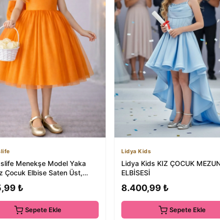
life
Lidya Kids
slife Menekşe Model Yaka
Lidya Kids KIZ ÇOCUK MEZU
Kız Çocuk Elbise Saten Üst,
ELBİSESİ
 Hay...
5,99 ₺
8.400,99 ₺
Sepete Ekle
Sepete Ekle