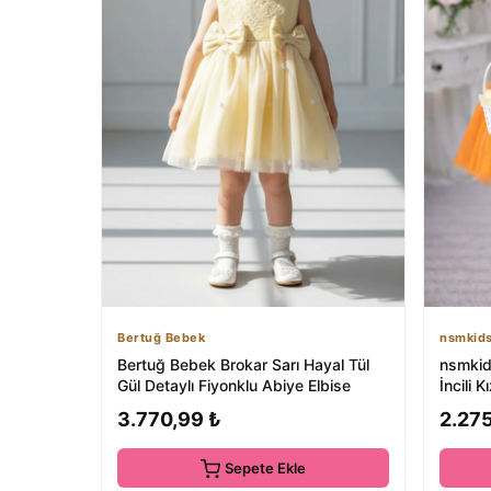
Bertuğ Bebek
nsmkids
Bertuğ Bebek Brokar Sarı Hayal Tül
nsmkid
Gül Detaylı Fiyonklu Abiye Elbise
İncili 
Kabarık
3.770,99 ₺
2.27
Sepete Ekle