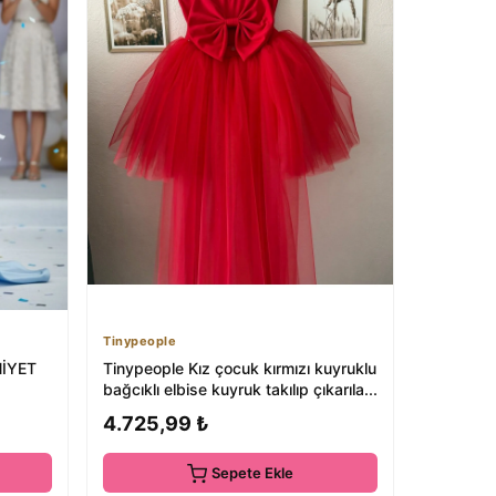
Tinypeople
NİYET
Tinypeople Kız çocuk kırmızı kuyruklu
bağcıklı elbise kuyruk takılıp çıkarıla...
4.725,99 ₺
Sepete Ekle