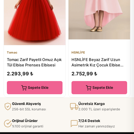
Tomac
HSNLİFE
Tomac Zarif Payetli Omuz Açık
HSNLİFE Beyaz Zarif Uzun
Tül Elbise Prenses Elbisesi
Asimetrik Kız Çocuk Elbise
Doğum Günü Balo
2.293,99 ₺
2.752,99 ₺
Mezuniyet...
Sepete Ekle
Sepete Ekle
Güvenli Alışveriş
Ücretsiz Kargo
256-bit SSL koruması
2.000 TL üzeri siparişlerde
Orijinal Ürünler
7/24 Destek
%100 orijinal garanti
Her zaman yanınızdayız