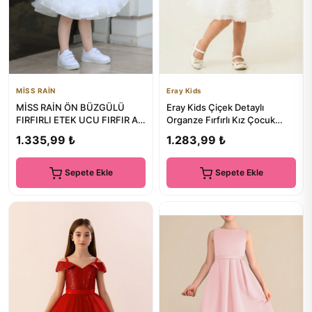
MİSS RAİN
Eray Kids
MİSS RAİN ÖN BÜZGÜLÜ
Eray Kids Çiçek Detaylı
FIRFIRLI ETEK UCU FIRFIR A
Organze Fırfırlı Kız Çocuk
KESİM KIZ ÇOCUK ABİYE
Abiye Elbise
1.335,99 ₺
1.283,99 ₺
ELBİSE
Sepete Ekle
Sepete Ekle