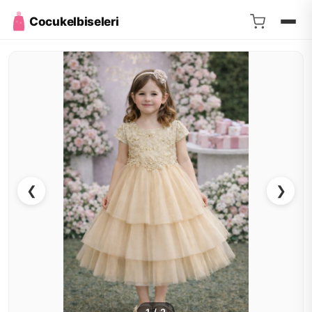
Cocukelbiseleri
❮
❯