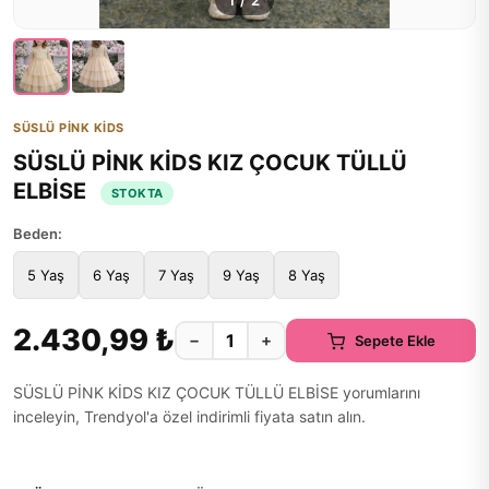
1
/
2
SÜSLÜ PİNK KİDS
SÜSLÜ PİNK KİDS KIZ ÇOCUK TÜLLÜ
ELBİSE
STOKTA
Beden:
5 Yaş
6 Yaş
7 Yaş
9 Yaş
8 Yaş
2.430,99 ₺
−
+
Sepete Ekle
SÜSLÜ PİNK KİDS KIZ ÇOCUK TÜLLÜ ELBİSE yorumlarını
inceleyin, Trendyol'a özel indirimli fiyata satın alın.