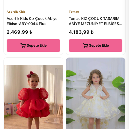
Asortik Kids
Tomac
Asortik Kids Kız Çocuk Abiye
Tomac KIZ ÇOCUK TASARIM
Elbise-ABY-0044 Plus
ABİYE MEZUNİYET ELBİSESİ
PUDRA-BEYAZ
2.469,99 ₺
4.183,99 ₺
Sepete Ekle
Sepete Ekle