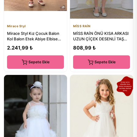
Mirace Styl
MİSS RAİN
Mirace Styl Kız Çocuk Balon
MİSS RAİN ÖNÜ KISA ARKASI
Kol Balon Etek Abiye Elbise
UZUN ÇİÇEK DESENLİ TAŞ
Prenses Model Doğum G...
DETAYLI KIZ ÇOCUK ABİYE
2.241,99 ₺
808,99 ₺
ELBİSE
Sepete Ekle
Sepete Ekle