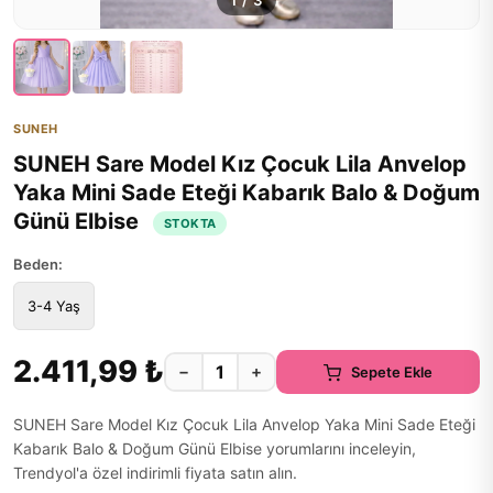
1
/
3
SUNEH
SUNEH Sare Model Kız Çocuk Lila Anvelop
Yaka Mini Sade Eteği Kabarık Balo & Doğum
Günü Elbise
STOKTA
Beden:
3-4 Yaş
2.411,99 ₺
−
+
Sepete Ekle
SUNEH Sare Model Kız Çocuk Lila Anvelop Yaka Mini Sade Eteği
Kabarık Balo & Doğum Günü Elbise yorumlarını inceleyin,
Trendyol'a özel indirimli fiyata satın alın.