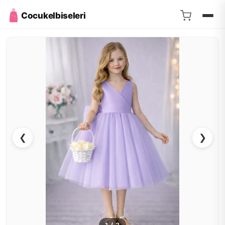
Cocukelbiseleri
❮
❯