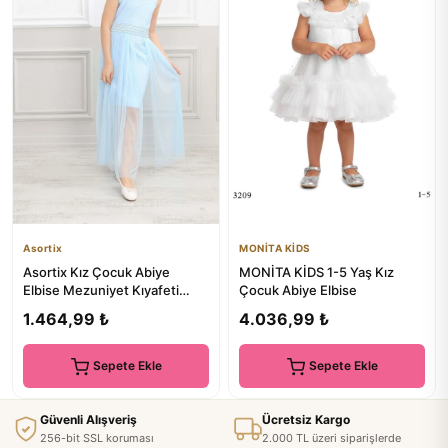
Asortix
MONİTA KİDS
Asortix Kız Çocuk Abiye
MONİTA KİDS 1-5 Yaş Kız
Elbise Mezuniyet Kıyafeti
Çocuk Abiye Elbise
Özel Gün Gece Kostüm
1.464,99 ₺
4.036,99 ₺
Sepete Ekle
Sepete Ekle
Güvenli Alışveriş
Ücretsiz Kargo
256-bit SSL koruması
2.000 TL üzeri siparişlerde