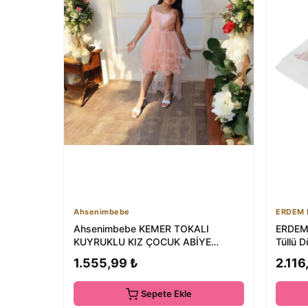
Ahsenimbebe
ERDEM 
Ahsenimbebe KEMER TOKALI
ERDEM 
KUYRUKLU KIZ ÇOCUK ABİYE
Tüllü 
ELBİSE 5-10 YAŞ
Günü Ö
1.555,99 ₺
2.116
Sepete Ekle