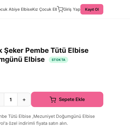
ocuk Abiye Elbise
Kız Çocuk Elbise
Giriş Yap
Kayıt Ol
 Şeker Pembe Tütü Elbise
mgünü Elbise
STOKTA
+
Sepete Ekle
be Tütü Elbise ,Mezuniyet Doğumgünü Elbise
'a özel indirimli fiyata satın alın.