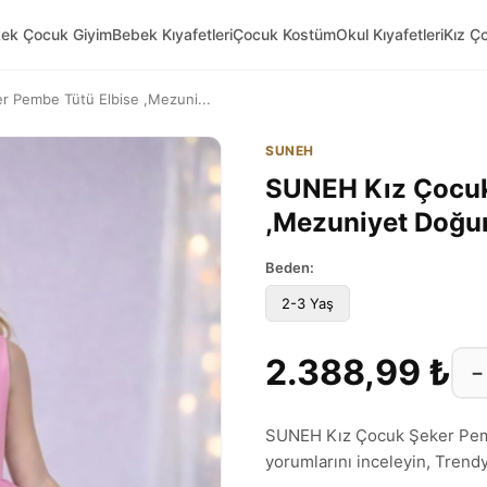
kek Çocuk Giyim
Bebek Kıyafetleri
Çocuk Kostüm
Okul Kıyafetleri
Kız Ç
 Pembe Tütü Elbise ,Mezuni...
SUNEH
SUNEH Kız Çocuk
,Mezuniyet Doğu
Beden:
2-3 Yaş
2.388,99 ₺
−
SUNEH Kız Çocuk Şeker Pem
yorumlarını inceleyin, Trendyol