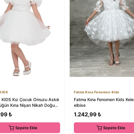
KIDS
Fatma Kına Fenomen Kids
KIDS Kız Çocuk Omuzu Askılı
Fatma Kına Fenomen Kids Kel
Düğün Kına Nişan Nikah Doğum
elbise
ze...
,99 ₺
1.242,99 ₺
Sepete Ekle
Sepete Ekle