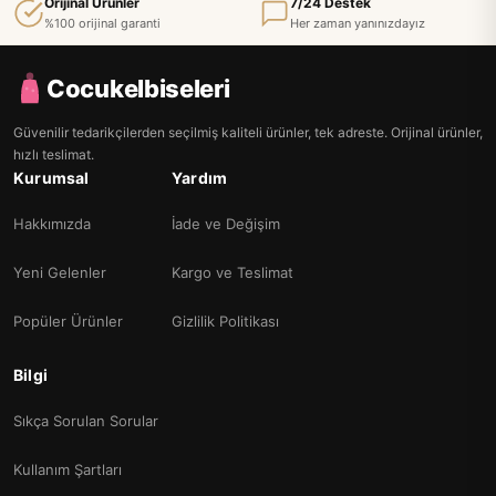
Orijinal Ürünler
7/24 Destek
%100 orijinal garanti
Her zaman yanınızdayız
Cocukelbiseleri
Güvenilir tedarikçilerden seçilmiş kaliteli ürünler, tek adreste. Orijinal ürünler,
hızlı teslimat.
Kurumsal
Yardım
Hakkımızda
İade ve Değişim
Yeni Gelenler
Kargo ve Teslimat
Popüler Ürünler
Gizlilik Politikası
Bilgi
Sıkça Sorulan Sorular
Kullanım Şartları