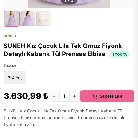
1
/
3
SUNEH
SUNEH Kız Çocuk Lila Tek Omuz Fiyonk
Detaylı Kabarık Tül Prenses Elbise
STOKTA
Beden:
3-4 Yaş
3.630,99 ₺
−
+
Sepete Ekle
SUNEH Kız Çocuk Lila Tek Omuz Fiyonk Detaylı Kabarık Tül
Prenses Elbise yorumlarını inceleyin, Trendyol'a özel indirimli
fiyata satın alın.