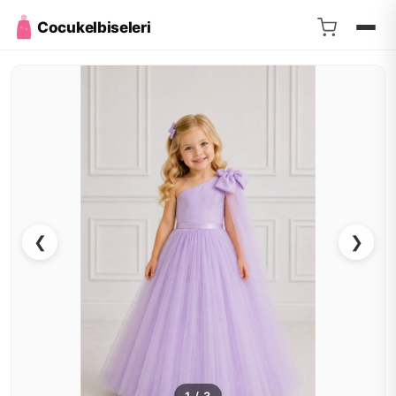
Cocukelbiseleri
❮
❯