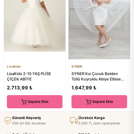
LisaKids
SYNER
LisaKids 2-10 YAŞ PLİSE
SYNER Kız Çocuk Belden
ÇİÇEK ABİYE
Tüllü Kuyruklu Abiye Elbise
Mezuniyet Elbisesi Prenses...
2.713,99 ₺
1.647,99 ₺
Sepete Ekle
Sepete Ekle
Güvenli Alışveriş
Ücretsiz Kargo
256-bit SSL koruması
2.000 TL üzeri siparişlerde