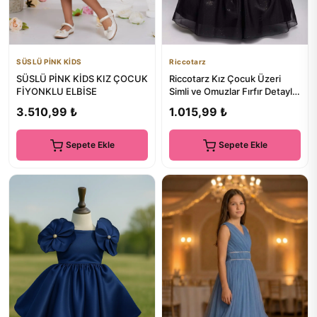
SÜSLÜ PİNK KİDS
Riccotarz
SÜSLÜ PİNK KİDS KIZ ÇOCUK
Riccotarz Kız Çocuk Üzeri
FİYONKLU ELBİSE
Simli ve Omuzlar Fırfır Detaylı
Kolsuz Siyah Abiye
3.510,99 ₺
1.015,99 ₺
Sepete Ekle
Sepete Ekle