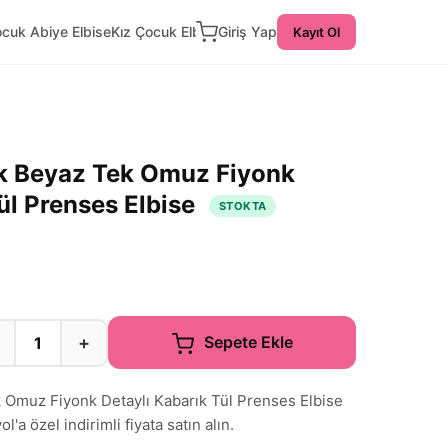
ocuk Abiye Elbise
Kız Çocuk Elbise
Giriş Yap
Kayıt Ol
 Beyaz Tek Omuz Fiyonk
ül Prenses Elbise
STOKTA
+
Sepete Ekle
Omuz Fiyonk Detaylı Kabarık Tül Prenses Elbise
'a özel indirimli fiyata satın alın.