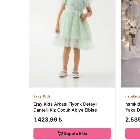
Eray Kids
nsmkids
Eray Kids Arkası Fiyonk Detaylı
nsmkids
Dantelli Kız Çocuk Abiye Elbise
Yaka D
Mezuni
1.423,99 ₺
2.53
Sepete Ekle