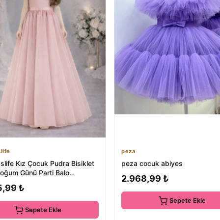
life
peza
life Kız Çocuk Pudra Bisiklet
peza cocuk abiyes
oğum Günü Parti Balo
2.968,99 ₺
yet Uzu...
5,99 ₺
Sepete Ekle
Sepete Ekle