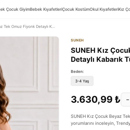
kek Çocuk Giyim
Bebek Kıyafetleri
Çocuk Kostüm
Okul Kıyafetleri
Kız Ç
 Tek Omuz Fiyonk Detaylı K...
SUNEH
SUNEH Kız Çocuk
Detaylı Kabarık T
Beden:
3-4 Yaş
3.630,99 ₺
−
SUNEH Kız Çocuk Beyaz Tek 
yorumlarını inceleyin, Trendyol