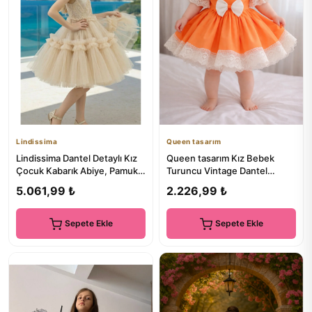
Lindissima
Queen tasarım
Lindissima Dantel Detaylı Kız
Queen tasarım Kız Bebek
Çocuk Kabarık Abiye, Pamuk
Turuncu Vintage Dantel
Astarlı ,Özel Gün, 6...
Detaylı Fiyonklu Elbise
5.061,99 ₺
2.226,99 ₺
Sepete Ekle
Sepete Ekle