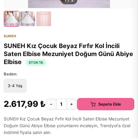
1
/
3
SUNEH
SUNEH Kız Çocuk Beyaz Fırfır Kol İncili
Saten Elbise Mezuniyet Doğum Günü Abiye
Elbise
STOKTA
Beden:
3-4 Yaş
2.617,99 ₺
−
+
Sepete Ekle
SUNEH Kız Çocuk Beyaz Fırfır Kol İncili Saten Elbise Mezuniyet
Doğum Günü Abiye Elbise yorumlarını inceleyin, Trendyol'a özel
indirimli fiyata satın alın.