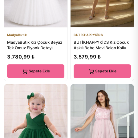
MadyaButik
BUTİKHAPPYKİDS
MadyaButik Kız Çocuk Beyaz
BUTİKHAPPYKİDS Kız Çocuk
Tek Omuz Fiyonk Detaylı
Askılı Bebe Mavi Balon Kollu
Kabarık Tül Prenses Elbise
Monoray Kumaş Abiye Elb...
3.780,99 ₺
3.579,99 ₺
Sepete Ekle
Sepete Ekle