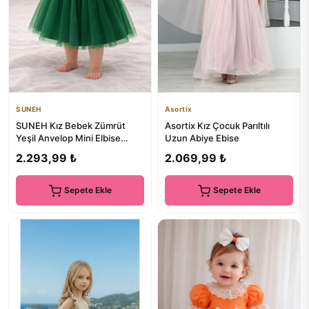
SUNEH
Asortix
SUNEH Kız Bebek Zümrüt
Asortix Kız Çocuk Parıltılı
Yeşil Anvelop Mini Elbise
Uzun Abiye Ebise
Doğum Günü Saten Elbise
2.293,99 ₺
2.069,99 ₺
Sepete Ekle
Sepete Ekle