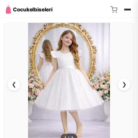
Cocukelbiseleri
❮
❯