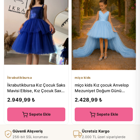
İkrabutikbursa
miço kids
İkrabutikbursa Kız Çocuk Saks
miço kids Kız çocuk Anvelop
Mavisi Elbise, Kız Çocuk Sax
Mezuniyet Doğum Günü
Mavisi Abiye Elbise
Elbise Bebe Mavi
2.949,99 ₺
2.428,99 ₺
Sepete Ekle
Sepete Ekle
Güvenli Alışveriş
Ücretsiz Kargo
256-bit SSL koruması
2.000 TL üzeri siparişlerde