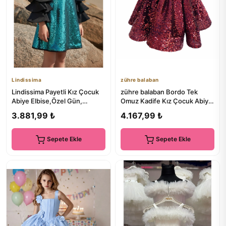
Lindissima
zühre balaban
Lindissima Payetli Kız Çocuk
zühre balaban Bordo Tek
Abiye Elbise,Özel Gün,
Omuz Kadife Kız Çocuk Abiye
Düğün, Davet, Mezuniyet
Elbise Girl Dress Toddler...
3.881,99 ₺
4.167,99 ₺
Sepete Ekle
Sepete Ekle