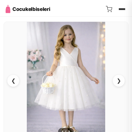
Cocukelbiseleri
❮
❯