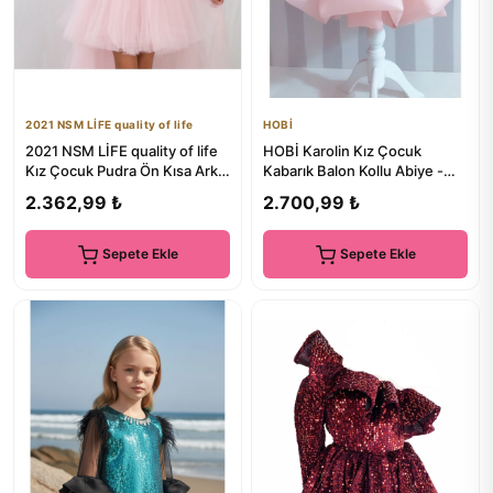
2021 NSM LİFE quality of life
HOBİ
2021 NSM LİFE quality of life
HOBİ Karolin Kız Çocuk
Kız Çocuk Pudra Ön Kısa Arka
Kabarık Balon Kollu Abiye -
Uzun Anvelop Elbis...
Özel Gün Elbisesi
2.362,99 ₺
2.700,99 ₺
Sepete Ekle
Sepete Ekle