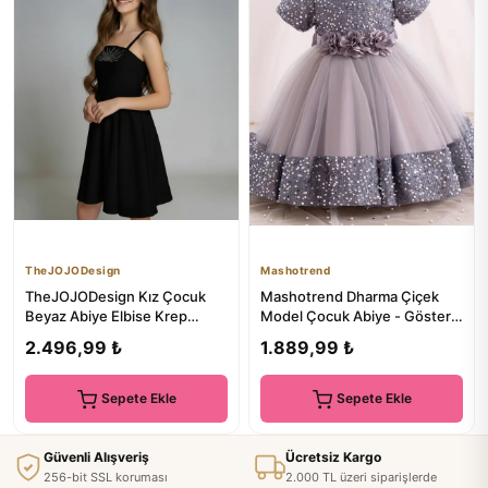
TheJOJODesign
Mashotrend
TheJOJODesign Kız Çocuk
Mashotrend Dharma Çiçek
Beyaz Abiye Elbise Krep
Model Çocuk Abiye - Gösteri
Kumaş Taş İşlemeli Askılı
Elbisesi - Doğum Günü Kıy...
2.496,99 ₺
1.889,99 ₺
Büz...
Sepete Ekle
Sepete Ekle
Güvenli Alışveriş
Ücretsiz Kargo
256-bit SSL koruması
2.000 TL üzeri siparişlerde