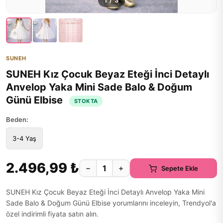
1
/
3
SUNEH
SUNEH Kız Çocuk Beyaz Eteği İnci Detaylı
Anvelop Yaka Mini Sade Balo & Doğum
Günü Elbise
STOKTA
Beden:
3-4 Yaş
2.496,99 ₺
−
+
Sepete Ekle
SUNEH Kız Çocuk Beyaz Eteği İnci Detaylı Anvelop Yaka Mini
Sade Balo & Doğum Günü Elbise yorumlarını inceleyin, Trendyol'a
özel indirimli fiyata satın alın.