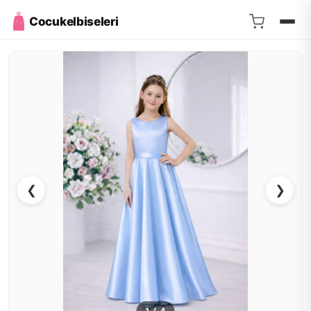
Cocukelbiseleri
❮
❯