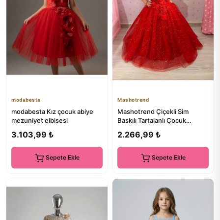
modabesta
Mashotrend
modabesta Kız çocuk abiye
Mashotrend Çiçekli Sim
mezuniyet elbisesi
Baskılı Tartalanlı Çocuk
Abiyesi -tüllü Kabarık Çocuk
3.103,99 ₺
2.266,99 ₺
...
Sepete Ekle
Sepete Ekle