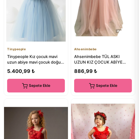
Tinypeople
Ahsenimbebe
Tinypeople Kız çocuk mavi
Ahsenimbebe TÜL ASKI
uzun abiye mavi çocuk doğum
UZUN KIZ ÇOCUK ABİYE
günü elbisesi çocuk Els...
ELBİSE
5.400,99 ₺
886,99 ₺
Sepete Ekle
Sepete Ekle