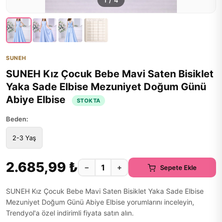
1
/
4
SUNEH
SUNEH Kız Çocuk Bebe Mavi Saten Bisiklet
Yaka Sade Elbise Mezuniyet Doğum Günü
Abiye Elbise
STOKTA
Beden:
2-3 Yaş
2.685,99 ₺
−
+
Sepete Ekle
SUNEH Kız Çocuk Bebe Mavi Saten Bisiklet Yaka Sade Elbise
Mezuniyet Doğum Günü Abiye Elbise yorumlarını inceleyin,
Trendyol'a özel indirimli fiyata satın alın.