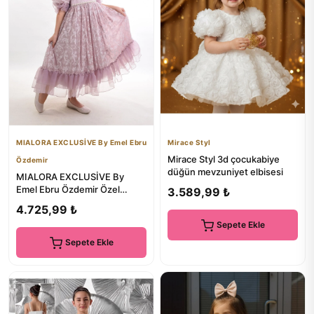
MIALORA EXCLUSİVE By Emel Ebru
Mirace Styl
Mirace Styl 3d çocukabiye
Özdemir
düğün mevzuniyet elbisesi
MIALORA EXCLUSİVE By
Emel Ebru Özdemir Özel
3.589,99 ₺
Tasarım Kız Çocuk Abiye
4.725,99 ₺
Elbise ,T...
Sepete Ekle
Sepete Ekle