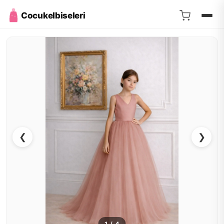
Cocukelbiseleri
❮
❯