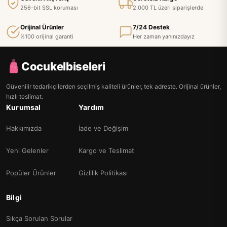
256-bit SSL koruması
2.000 TL üzeri siparişlerde
Orijinal Ürünler
7/24 Destek
%100 orijinal garanti
Her zaman yanınızdayız
Cocukelbiseleri
Güvenilir tedarikçilerden seçilmiş kaliteli ürünler, tek adreste. Orijinal ürünler,
hızlı teslimat.
Kurumsal
Yardım
Hakkımızda
İade ve Değişim
Yeni Gelenler
Kargo ve Teslimat
Popüler Ürünler
Gizlilik Politikası
Bilgi
Sıkça Sorulan Sorular