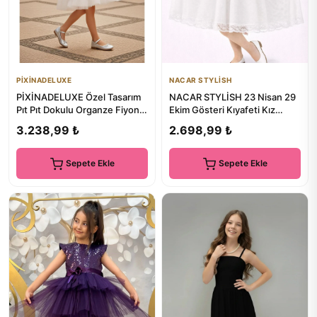
PİXİNADELUXE
NACAR STYLİSH
PİXİNADELUXE Özel Tasarım
NACAR STYLİSH 23 Nisan 29
Pıt Pıt Dokulu Organze Fiyonk
Ekim Gösteri Kıyafeti Kız
Taşlı Broşlu Elbise
Çocuk Tül Detaylı Fiyonkl...
3.238,99 ₺
2.698,99 ₺
Sepete Ekle
Sepete Ekle