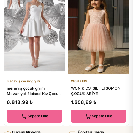
meneviş çocuk giyim
WON KIDS
meneviş çocuk giyim
WON KIDS IŞILTILI SOMON
Mezuniyet Elbisesi Kız Çocuk
ÇOCUK ABİYE
Genç Kız Askılı Zincir Detay...
6.818,99 ₺
1.208,99 ₺
Sepete Ekle
Sepete Ekle
Güvenli Alışveriş
Ücretsiz Kargo