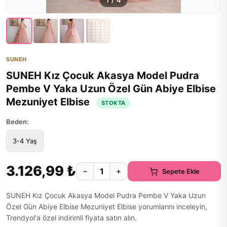
1
/
4
SUNEH
SUNEH Kız Çocuk Akasya Model Pudra
Pembe V Yaka Uzun Özel Gün Abiye Elbise
Mezuniyet Elbise
STOKTA
Beden:
3-4 Yaş
3.126,99 ₺
−
+
Sepete Ekle
SUNEH Kız Çocuk Akasya Model Pudra Pembe V Yaka Uzun
Özel Gün Abiye Elbise Mezuniyet Elbise yorumlarını inceleyin,
Trendyol'a özel indirimli fiyata satın alın.