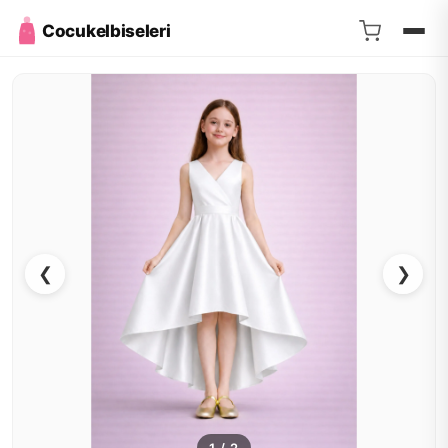
Cocukelbiseleri
❮
❯