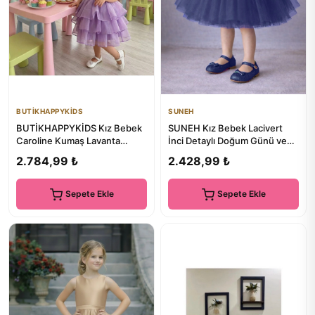
BUTİKHAPPYKİDS
SUNEH
BUTİKHAPPYKİDS Kız Bebek
SUNEH Kız Bebek Lacivert
Caroline Kumaş Lavanta
İnci Detaylı Doğum Günü ve
Karpuz Kollu Kat Etekli
Özel Gün Tütü Elbise
2.784,99 ₺
2.428,99 ₺
Abiye...
Sepete Ekle
Sepete Ekle