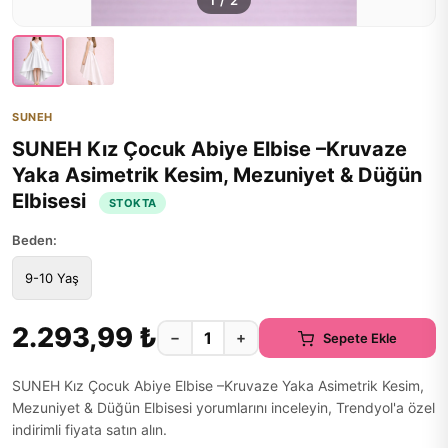
1
/
2
SUNEH
SUNEH Kız Çocuk Abiye Elbise –Kruvaze
Yaka Asimetrik Kesim, Mezuniyet & Düğün
Elbisesi
STOKTA
Beden:
9-10 Yaş
2.293,99 ₺
−
+
Sepete Ekle
SUNEH Kız Çocuk Abiye Elbise –Kruvaze Yaka Asimetrik Kesim,
Mezuniyet & Düğün Elbisesi yorumlarını inceleyin, Trendyol'a özel
indirimli fiyata satın alın.