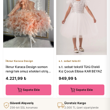
İlknur Karaca Design
s.t. sebat tekstil
İlknur Karaca Design somon
s.t. sebat tekstil Tütü Etekli
rengi tek omuz etekleri otrişli
Kız Çocuk Elbise KAR BEYAZ
bedeni boncuklu öz...
4.221,99 ₺
949,99 ₺
Sepete Ekle
Sepete Ekle
Güvenli Alışveriş
Ücretsiz Kargo
256-bit SSL koruması
2.000 TL üzeri siparişlerde