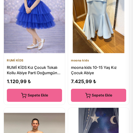
RUMİ KİDS
moona kids
RUMİ KİDS Kız Çocuk Tokalı
moona kids 10-15 Yaş Kız
Kollu Abiye Parti Doğumgünü
Çocuk Abiye
Elbisesi Eteksiz Sax M...
1.120,99 ₺
7.425,99 ₺
Sepete Ekle
Sepete Ekle