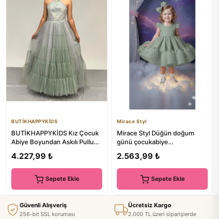
BUTİKHAPPYKİDS
Mirace Styl
BUTİKHAPPYKİDS Kız Çocuk
Mirace Styl Düğün doğum
Abiye Boyundan Askılı Pullu
günü çocukabiye
Kat Kat Uzun Tül Etekli ...
organizasyon elbisesi
4.227,99 ₺
2.563,99 ₺
Sepete Ekle
Sepete Ekle
Güvenli Alışveriş
Ücretsiz Kargo
256-bit SSL koruması
2.000 TL üzeri siparişlerde