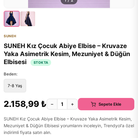
1
/
2
SUNEH
SUNEH Kız Çocuk Abiye Elbise – Kruvaze
Yaka Asimetrik Kesim, Mezuniyet & Düğün
Elbisesi
STOKTA
Beden:
7-8 Yaş
2.158,99 ₺
−
+
Sepete Ekle
SUNEH Kız Çocuk Abiye Elbise – Kruvaze Yaka Asimetrik Kesim,
Mezuniyet & Düğün Elbisesi yorumlarını inceleyin, Trendyol'a özel
indirimli fiyata satın alın.