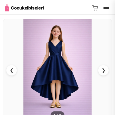
Cocukelbiseleri
❮
❯