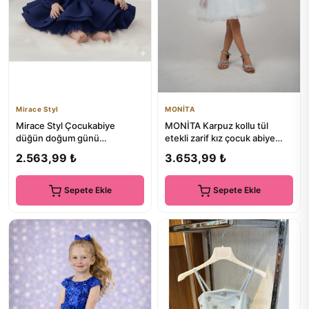
Mirace Styl
MONİTA
Mirace Styl Çocukabiye
MONİTA Karpuz kollu tül
düğün doğum günü
etekli zarif kız çocuk abiye
organizasyon elbisesi
elbise
2.563,99 ₺
3.653,99 ₺
Sepete Ekle
Sepete Ekle